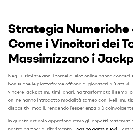
Strategia Numeriche e
Come i Vincitori dei T
Massimizzano i Jack
Negli ultimi tre anni i tornei di slot online hanno conosc
bonus che le piattaforme offrono ai giocatori più attivi. I
vincere jackpot multimilionari, ha trasformato il semplice
online hanno introdotto modalità torneo con livelli multip
dispositivi mobili, rendendo l’esperienza più coinvolgent
In questo articolo approfondiremo gli aspetti matematici 
nostro partner di riferimento –
casino aams nuovi
– entro