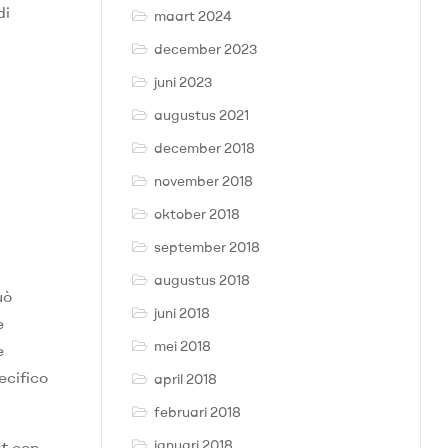
di
maart 2024
december 2023
juni 2023
augustus 2021
december 2018
november 2018
oktober 2018
september 2018
augustus 2018
uò
juni 2018
e
mei 2018
e
ecifico
april 2018
februari 2018
januari 2018
t
con