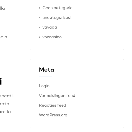
lla
Geen categorie
uncategorized
vavada
no al
voxcasino
Meta
i
Login
scenti.
Vermeldingen feed
erato
Reacties feed
are la
WordPress.org