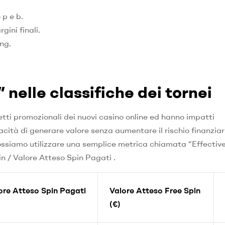
 p e b.
gini finali.
ng.
” nelle classifiche dei tornei
etti promozionali dei nuovi casino online ed hanno impatti
apacità di generare valore senza aumentare il rischio finanziar
possiamo utilizzare una semplice metrica chiamata “Effectiv
n / Valore Atteso Spin Pagati .
ore Atteso Spin Pagati
Valore Atteso Free Spin
(€)