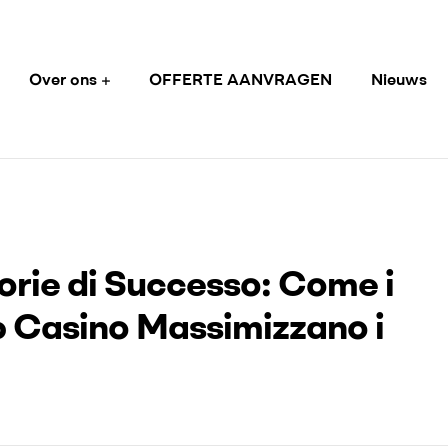
Over ons
OFFERTE AANVRAGEN
Nieuws
orie di Successo: Come i
op Casino Massimizzano i