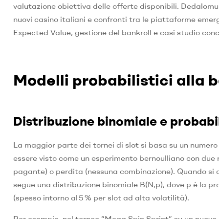
valutazione obiettiva delle offerte disponibili. Dedalomult
nuovi casino italiani e confronti tra le piattaforme emerg
Expected Value, gestione del bankroll e casi studio conc
Modelli probabilistici alla b
Distribuzione binomiale e probabil
La maggior parte dei tornei di slot si basa su un numero 
essere visto come un esperimento bernoulliano con due r
pagante) o perdita (nessuna combinazione). Quando si con
segue una distribuzione binomiale B(N,p), dove p è la p
(spesso intorno al 5 % per slot ad alta volatilità).
Per esempio, nel torneo “Mega Spin Sprint” su un nuovo ca