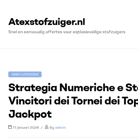
Atexstofzuiger.nl
Snel en eenvoudig offertes voor explosieveilige stofzuigers
GEEN CATEGORIE
Strategia Numeriche e St
Vincitori dei Tornei dei T
Jackpot
11 januari 2026
By
admin