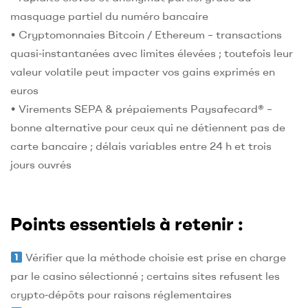
masquage partiel du numéro bancaire
• Cryptomonnaies Bitcoin / Ethereum – transactions
quasi‑instantanées avec limites élevées ; toutefois leur
valeur volatile peut impacter vos gains exprimés en
euros
• Virements SEPA & prépaiements Paysafecard® –
bonne alternative pour ceux qui ne détiennent pas de
carte bancaire ; délais variables entre 24 h et trois
jours ouvrés
Points essentiels à retenir :
Vérifier que la méthode choisie est prise en charge
par le casino sélectionné ; certains sites refusent les
crypto‑dépôts pour raisons réglementaires