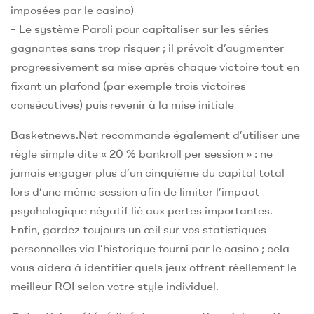
imposées par le casino)
– Le système Paroli pour capitaliser sur les séries
gagnantes sans trop risquer ; il prévoit d’augmenter
progressivement sa mise après chaque victoire tout en
fixant un plafond (par exemple trois victoires
consécutives) puis revenir à la mise initiale
Basketnews.Net recommande également d’utiliser une
règle simple dite « 20 % bankroll per session » : ne
jamais engager plus d’un cinquième du capital total
lors d’une même session afin de limiter l’impact
psychologique négatif lié aux pertes importantes.
Enfin, gardez toujours un œil sur vos statistiques
personnelles via l’historique fourni par le casino ; cela
vous aidera à identifier quels jeux offrent réellement le
meilleur ROI selon votre style individuel.