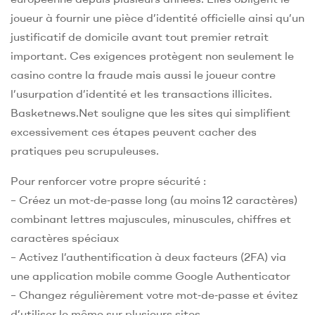
joueur à fournir une pièce d’identité officielle ainsi qu’un
justificatif de domicile avant tout premier retrait
important. Ces exigences protègent non seulement le
casino contre la fraude mais aussi le joueur contre
l’usurpation d’identité et les transactions illicites.
Basketnews.Net souligne que les sites qui simplifient
excessivement ces étapes peuvent cacher des
pratiques peu scrupuleuses.
Pour renforcer votre propre sécurité :
– Créez un mot‑de‑passe long (au moins 12 caractères)
combinant lettres majuscules, minuscules, chiffres et
caractères spéciaux
– Activez l’authentification à deux facteurs (2FA) via
une application mobile comme Google Authenticator
– Changez régulièrement votre mot‑de‑passe et évitez
d’utiliser le même sur plusieurs sites