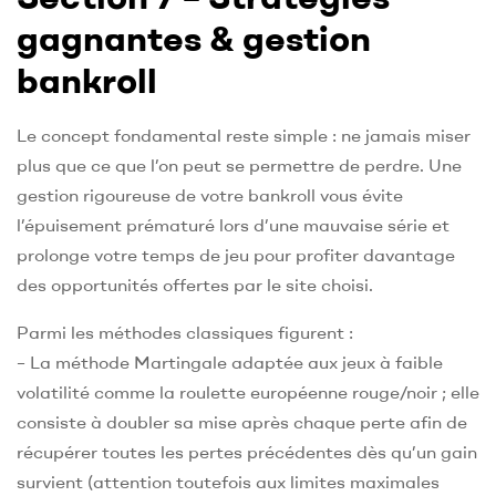
gagnantes & gestion
bankroll
Le concept fondamental reste simple : ne jamais miser
plus que ce que l’on peut se permettre de perdre. Une
gestion rigoureuse de votre bankroll vous évite
l’épuisement prématuré lors d’une mauvaise série et
prolonge votre temps de jeu pour profiter davantage
des opportunités offertes par le site choisi.
Parmi les méthodes classiques figurent :
– La méthode Martingale adaptée aux jeux à faible
volatilité comme la roulette européenne rouge/noir ; elle
consiste à doubler sa mise après chaque perte afin de
récupérer toutes les pertes précédentes dès qu’un gain
survient (attention toutefois aux limites maximales