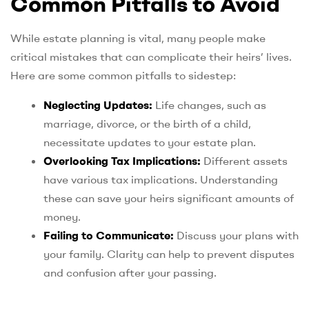
Common Pitfalls to Avoid
While estate planning is vital, many people make
critical mistakes that can complicate their heirs’ lives.
Here are some common pitfalls to sidestep:
Neglecting Updates:
Life changes, such as
marriage, divorce, or the birth of a child,
necessitate updates to your estate plan.
Overlooking Tax Implications:
Different assets
have various tax implications. Understanding
these can save your heirs significant amounts of
money.
Failing to Communicate:
Discuss your plans with
your family. Clarity can help to prevent disputes
and confusion after your passing.