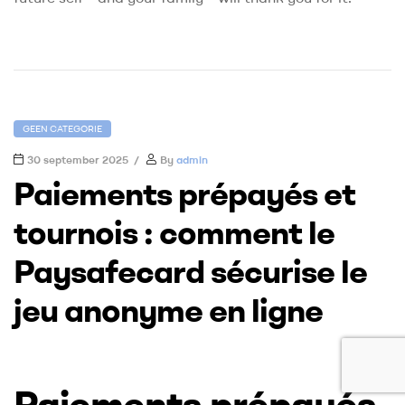
GEEN CATEGORIE
30 september 2025
By
admin
Paiements prépayés et
tournois : comment le
Paysafecard sécurise le
jeu anonyme en ligne
Paiements prépayés