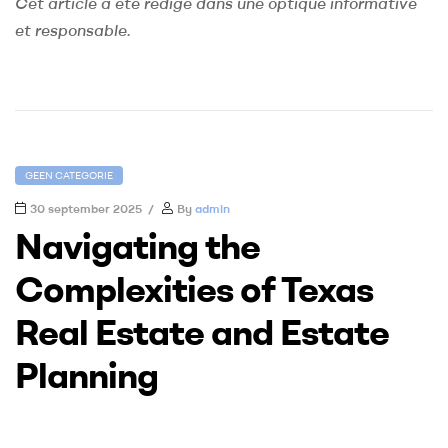
Cet article a été rédigé dans une optique informative
et responsable.
GEEN CATEGORIE
30 september 2025
By
admin
Navigating the
Complexities of Texas
Real Estate and Estate
Planning