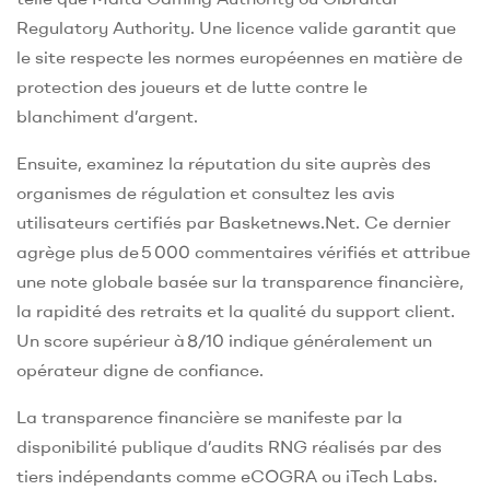
Regulatory Authority. Une licence valide garantit que
le site respecte les normes européennes en matière de
protection des joueurs et de lutte contre le
blanchiment d’argent.
Ensuite, examinez la réputation du site auprès des
organismes de régulation et consultez les avis
utilisateurs certifiés par Basketnews.Net. Ce dernier
agrège plus de 5 000 commentaires vérifiés et attribue
une note globale basée sur la transparence financière,
la rapidité des retraits et la qualité du support client.
Un score supérieur à 8/10 indique généralement un
opérateur digne de confiance.
La transparence financière se manifeste par la
disponibilité publique d’audits RNG réalisés par des
tiers indépendants comme eCOGRA ou iTech Labs.