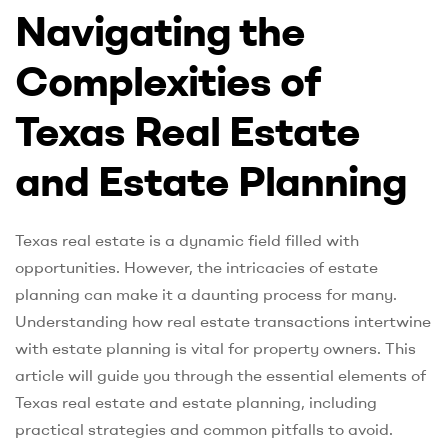
Navigating the
Complexities of
Texas Real Estate
and Estate Planning
Texas real estate is a dynamic field filled with
opportunities. However, the intricacies of estate
planning can make it a daunting process for many.
Understanding how real estate transactions intertwine
with estate planning is vital for property owners. This
article will guide you through the essential elements of
Texas real estate and estate planning, including
practical strategies and common pitfalls to avoid.