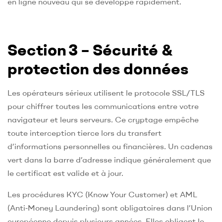
en ligne nouveau qui se développe rapidement.
Section 3 – Sécurité &
protection des données
Les opérateurs sérieux utilisent le protocole SSL/TLS
pour chiffrer toutes les communications entre votre
navigateur et leurs serveurs. Ce cryptage empêche
toute interception tierce lors du transfert
d’informations personnelles ou financières. Un cadenas
vert dans la barre d’adresse indique généralement que
le certificat est valide et à jour.
Les procédures KYC (Know Your Customer) et AML
(Anti‑Money Laundering) sont obligatoires dans l’Union
européenne depuis plusieurs années. Elles obligent le