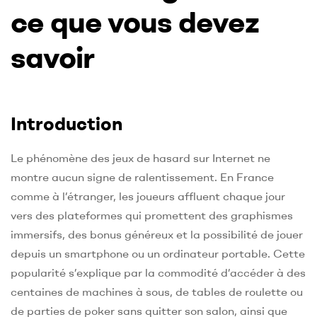
ce que vous devez
savoir
Introduction
Le phénomène des jeux de hasard sur Internet ne
montre aucun signe de ralentissement. En France
comme à l’étranger, les joueurs affluent chaque jour
vers des plateformes qui promettent des graphismes
immersifs, des bonus généreux et la possibilité de jouer
depuis un smartphone ou un ordinateur portable. Cette
popularité s’explique par la commodité d’accéder à des
centaines de machines à sous, de tables de roulette ou
de parties de poker sans quitter son salon, ainsi que