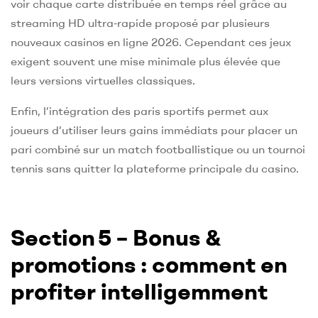
voir chaque carte distribuée en temps réel grâce au
streaming HD ultra‑rapide proposé par plusieurs
nouveaux casinos en ligne 2026. Cependant ces jeux
exigent souvent une mise minimale plus élevée que
leurs versions virtuelles classiques.
Enfin, l’intégration des paris sportifs permet aux
joueurs d’utiliser leurs gains immédiats pour placer un
pari combiné sur un match footballistique ou un tournoi
tennis sans quitter la plateforme principale du casino.
Section 5 – Bonus &
promotions : comment en
profiter intelligemment