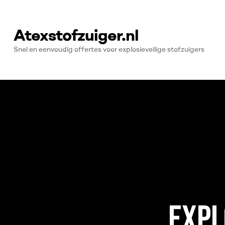
Atexstofzuiger.nl
Snel en eenvoudig offertes voor explosieveilige stofzuigers
EXPL