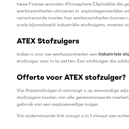
twee Franse woorden ATmosphere EXplosible die gebru
werkzaamheden uitvoeren in explosiegevaarlijke o
verantwoorde manier hun werkzaamheden kunnen uitv
zoals bijvoorbeeld industriële stofzuigers, moeten v
ATEX Stofzuigers
Indien u voor uw werkzaamheden een
industriele st
stofzuiger voor in te zetten. Een stofzuiger die vo
Offerte voor ATEX stofzuiger?
Via Atexstofzuiger.nl ontvangt u op eenvoudige wij
stofzuigers bieden van alle gerenommeerde merken. 
gebruik van een explosieveilige zuiger.
Via onderstaande link vraagt u in 1 minuut een sche