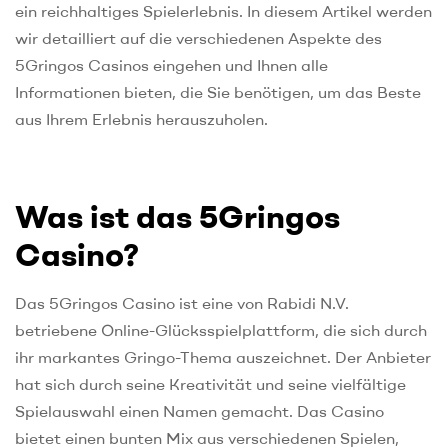
ein reichhaltiges Spielerlebnis. In diesem Artikel werden
wir detailliert auf die verschiedenen Aspekte des
5Gringos Casinos eingehen und Ihnen alle
Informationen bieten, die Sie benötigen, um das Beste
aus Ihrem Erlebnis herauszuholen.
Was ist das 5Gringos
Casino?
Das 5Gringos Casino ist eine von Rabidi N.V.
betriebene Online-Glücksspielplattform, die sich durch
ihr markantes Gringo-Thema auszeichnet. Der Anbieter
hat sich durch seine Kreativität und seine vielfältige
Spielauswahl einen Namen gemacht. Das Casino
bietet einen bunten Mix aus verschiedenen Spielen,