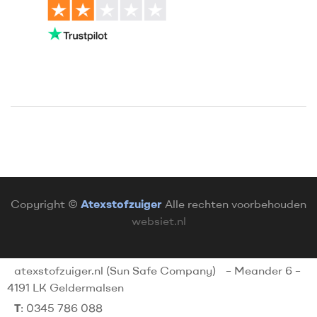
Copyright ©
Atexstofzuiger
Alle rechten voorbehouden
websiet.nl
atexstofzuiger.nl (Sun Safe Company)
– Meander 6 –
4191 LK Geldermalsen
T
: 0345 786 088