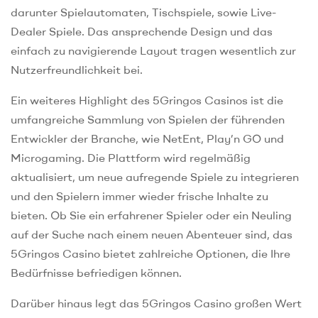
darunter Spielautomaten, Tischspiele, sowie Live-
Dealer Spiele. Das ansprechende Design und das
einfach zu navigierende Layout tragen wesentlich zur
Nutzerfreundlichkeit bei.
Ein weiteres Highlight des 5Gringos Casinos ist die
umfangreiche Sammlung von Spielen der führenden
Entwickler der Branche, wie NetEnt, Play’n GO und
Microgaming. Die Plattform wird regelmäßig
aktualisiert, um neue aufregende Spiele zu integrieren
und den Spielern immer wieder frische Inhalte zu
bieten. Ob Sie ein erfahrener Spieler oder ein Neuling
auf der Suche nach einem neuen Abenteuer sind, das
5Gringos Casino bietet zahlreiche Optionen, die Ihre
Bedürfnisse befriedigen können.
Darüber hinaus legt das 5Gringos Casino großen Wert