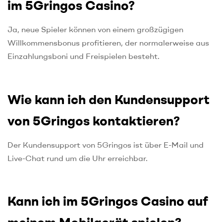
im 5Gringos Casino?
Ja, neue Spieler können von einem großzügigen
Willkommensbonus profitieren, der normalerweise aus
Einzahlungsboni und Freispielen besteht.
Wie kann ich den Kundensupport
von 5Gringos kontaktieren?
Der Kundensupport von 5Gringos ist über E-Mail und
Live-Chat rund um die Uhr erreichbar.
Kann ich im 5Gringos Casino auf