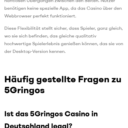
nahtlosen Übergängen zwischen den Seiten. Nutzer
benötigen keine spezielle App, da das Casino über den
Webbrowser perfekt funktioniert.
Diese Flexibilität stellt sicher, dass Spieler, ganz gleich,
wo sie sich befinden, das gleiche qualitativ
hochwertige Spielerlebnis genießen können, das sie von
der Desktop-Version kennen.
Häufig gestellte Fragen zu
5Gringos
Ist das 5Gringos Casino in
Deutschland legal?