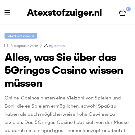
Atexstofzuiger.nl
0
GEEN CATEGORIE
13 augustus 2016
By
admin
Alles, was Sie über das
5Gringos Casino wissen
müssen
Online-Casinos bieten eine Vielzahl von Spielen und
Boni, die es Spielern ermöglichen, sowohl Spaß zu
haben als auch möglicherweise hohe Gewinne zu
erzielen. Das 5Gringos Casino hebt sich von der Masse
ab durch ein einzigartiges Themenkonzept und bietet