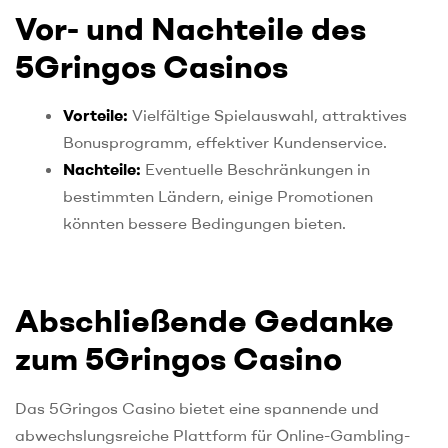
Vor- und Nachteile des
5Gringos Casinos
Vorteile:
Vielfältige Spielauswahl, attraktives
Bonusprogramm, effektiver Kundenservice.
Nachteile:
Eventuelle Beschränkungen in
bestimmten Ländern, einige Promotionen
könnten bessere Bedingungen bieten.
Abschließende Gedanke
zum 5Gringos Casino
Das 5Gringos Casino bietet eine spannende und
abwechslungsreiche Plattform für Online-Gambling-