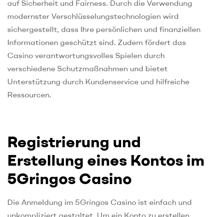
auf Sicherheit und Fairness. Durch die Verwendung
modernster Verschlüsselungstechnologien wird
sichergestellt, dass Ihre persönlichen und finanziellen
Informationen geschützt sind. Zudem fördert das
Casino verantwortungsvolles Spielen durch
verschiedene Schutzmaßnahmen und bietet
Unterstützung durch Kundenservice und hilfreiche
Ressourcen.
Registrierung und
Erstellung eines Kontos im
5Gringos Casino
Die Anmeldung im 5Gringos Casino ist einfach und
unkompliziert gestaltet. Um ein Konto zu erstellen,