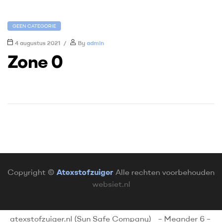
GEEN CATEGORIE
4 augustus 2021
By
admin
Zone 0
Copyright ©
Atexstofzuiger
Alle rechten voorbehouden
websiet.nl
atexstofzuiger.nl (Sun Safe Company)
– Meander 6 –