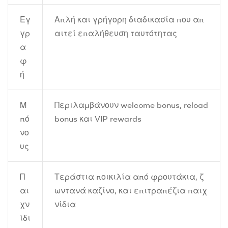
Εγ
Απλή και γρήγορη διαδικασία που απ
γρ
αιτεί επαλήθευση ταυτότητας
α
φ
ή
Μ
Περιλαμβάνουν welcome bonus, reload
πό
bonus και VIP rewards
νο
υς
Π
Τεράστια ποικιλία από φρουτάκια, ζ
αι
ωντανά καζίνο, και επιτραπέζια παιχ
χν
νίδια
ίδι