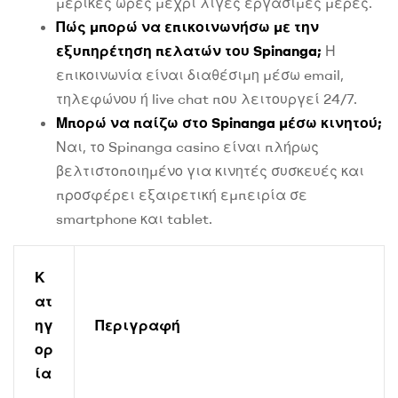
μερικές ώρες μέχρι λίγες εργάσιμες μέρες.
Πώς μπορώ να επικοινωνήσω με την
εξυπηρέτηση πελατών του Spinanga;
Η
επικοινωνία είναι διαθέσιμη μέσω email,
τηλεφώνου ή live chat που λειτουργεί 24/7.
Μπορώ να παίζω στο Spinanga μέσω κινητού;
Ναι, το Spinanga casino είναι πλήρως
βελτιστοποιημένο για κινητές συσκευές και
προσφέρει εξαιρετική εμπειρία σε
smartphone και tablet.
Κ
ατ
ηγ
Περιγραφή
ορ
ία