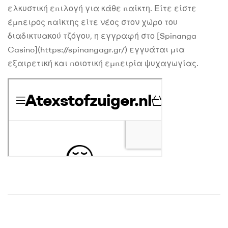
ελκυστική επιλογή για κάθε παίκτη. Είτε είστε
έμπειρος παίκτης είτε νέος στον χώρο του
διαδικτυακού τζόγου, η εγγραφή στο [Spinanga
Casino](https://spinangagr.gr/) εγγυάται μια
εξαιρετική και ποιοτική εμπειρία ψυχαγωγίας.