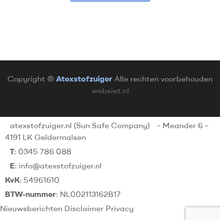
Copyright ©
Atexstofzuiger
Alle rechten voorbehouden
websiet.nl
atexstofzuiger.nl (Sun Safe Company)
– Meander 6 –
4191 LK Geldermalsen
T
: 0345 786 088
E
: info@atexstofzuiger.nl
KvK
: 54961610
BTW-nummer
: NL002113162B17
Nieuwsberichten
Disclaimer
Privacy