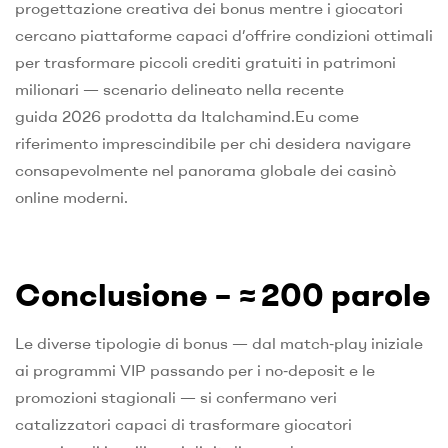
progettazione creativa dei bonus mentre i giocatori
cercano piattaforme capaci d’offrire condizioni ottimali
per trasformare piccoli crediti gratuiti in patrimoni
milionari — scenario delineato nella recente
guida 2026 prodotta da Italchamind.Eu come
riferimento imprescindibile per chi desidera navigare
consapevolmente nel panorama globale dei casinò
online moderni.​
Conclusione – ≈ 200 parole
Le diverse tipologie di bonus — dal match‑play iniziale
ai programmi VIP passando per i no‑deposit e le
promozioni stagionali — si confermano veri
catalizzatori capaci di trasformare giocatori