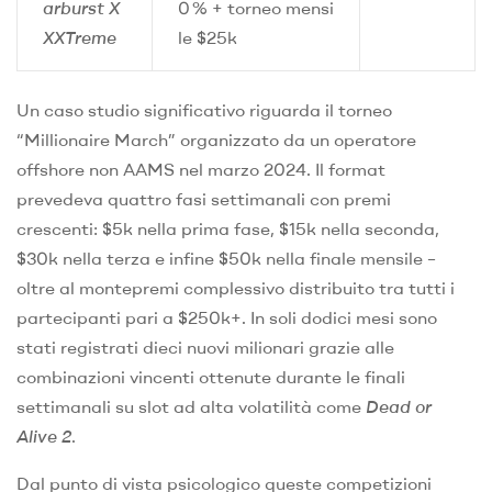
arburst X
0 % + torneo mensi
XXTreme
le $25k
Un caso studio significativo riguarda il torneo
“Millionaire March” organizzato da un operatore
offshore non AAMS nel marzo 2024. Il format
prevedeva quattro fasi settimanali con premi
crescenti: $5k nella prima fase, $15k nella seconda,
$30k nella terza e infine $50k nella finale mensile –
oltre al montepremi complessivo distribuito tra tutti i
partecipanti pari a $250k+. In soli dodici mesi sono
stati registrati dieci nuovi milionari grazie alle
combinazioni vincenti ottenute durante le finali
settimanali su slot ad alta volatilità come
Dead or
Alive 2
.
Dal punto di vista psicologico queste competizioni