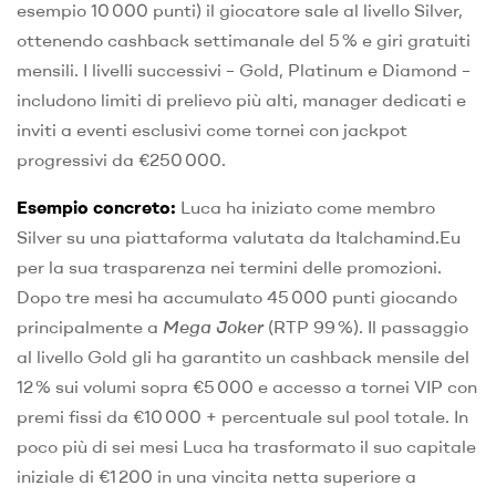
esempio 10 000 punti) il giocatore sale al livello Silver,
ottenendo cashback settimanale del 5 % e giri gratuiti
mensili. I livelli successivi – Gold, Platinum e Diamond –
includono limiti di prelievo più alti, manager dedicati e
inviti a eventi esclusivi come tornei con jackpot
progressivi da €250 000.
Esempio concreto:
Luca ha iniziato come membro
Silver su una piattaforma valutata da Italchamind.Eu
per la sua trasparenza nei termini delle promozioni.
Dopo tre mesi ha accumulato 45 000 punti giocando
principalmente a
Mega Joker
(RTP 99 %). Il passaggio
al livello Gold gli ha garantito un cashback mensile del
12 % sui volumi sopra €5 000 e accesso a tornei VIP con
premi fissi da €10 000 + percentuale sul pool totale. In
poco più di sei mesi Luca ha trasformato il suo capitale
iniziale di €1 200 in una vincita netta superiore a