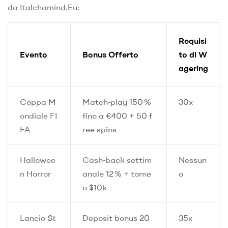
da Italchamind.Eu:
Requisi
Evento
Bonus Offerto
to di W
agering
Coppa M
Match‑play 150 %
30x
ondiale FI
fino a €400 + 50 f
FA
ree spins
Hallowee
Cash‑back settim
Nessun
n Horror
anale 12 % + torne
o
o $10k
Lancio
St
Deposit bonus 20
35x