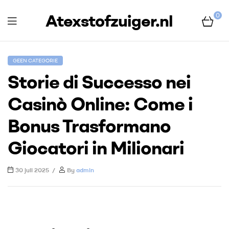
Atexstofzuiger.nl
0
GEEN CATEGORIE
Storie di Successo nei
Casinò Online: Come i
Bonus Trasformano
Giocatori in Milionari
30 juli 2025
By
admin