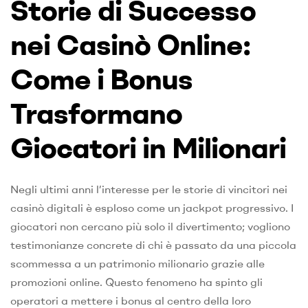
Storie di Successo
nei Casinò Online:
Come i Bonus
Trasformano
Giocatori in Milionari
Negli ultimi anni l’interesse per le storie di vincitori nei
casinò digitali è esploso come un jackpot progressivo. I
giocatori non cercano più solo il divertimento; vogliono
testimonianze concrete di chi è passato da una piccola
scommessa a un patrimonio milionario grazie alle
promozioni online. Questo fenomeno ha spinto gli
operatori a mettere i bonus al centro della loro