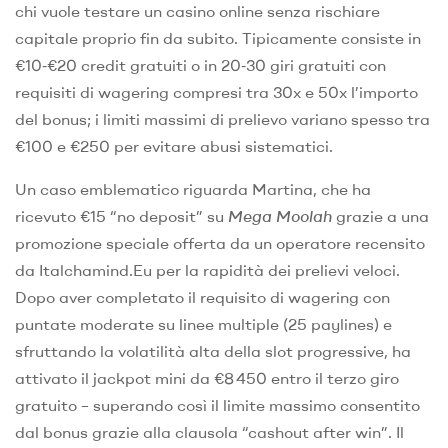
chi vuole testare un casino online senza rischiare
capitale proprio fin da subito. Tipicamente consiste in
€10‑€20 credit gratuiti o in 20‑30 giri gratuiti con
requisiti di wagering compresi tra 30x e 50x l’importo
del bonus; i limiti massimi di prelievo variano spesso tra
€100 e €250 per evitare abusi sistematici.
Un caso emblematico riguarda Martina, che ha
ricevuto €15 “no deposit” su
Mega Moolah
grazie a una
promozione speciale offerta da un operatore recensito
da Italchamind.Eu per la rapidità dei prelievi veloci.
Dopo aver completato il requisito di wagering con
puntate moderate su linee multiple (25 paylines) e
sfruttando la volatilità alta della slot progressive, ha
attivato il jackpot mini da €8 450 entro il terzo giro
gratuito – superando così il limite massimo consentito
dal bonus grazie alla clausola “cashout after win”. Il