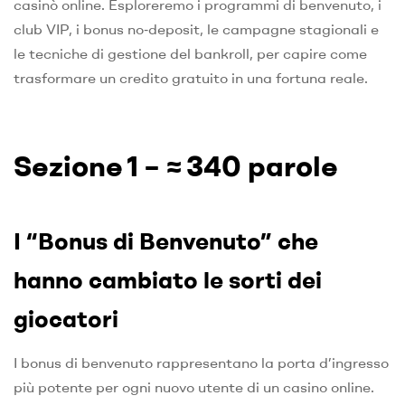
casinò online. Esploreremo i programmi di benvenuto, i
club VIP, i bonus no‑deposit, le campagne stagionali e
le tecniche di gestione del bankroll, per capire come
trasformare un credito gratuito in una fortuna reale.
Sezione 1 – ≈ 340 parole
I “Bonus di Benvenuto” che
hanno cambiato le sorti dei
giocatori
I bonus di benvenuto rappresentano la porta d’ingresso
più potente per ogni nuovo utente di un casino online.