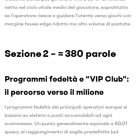
netta nel ciclo vitale medio del giocatore, soprattutto
se l’operatore riesce a guidare l’utente verso giochi con
margine house edge ridotto ma alto volume di puntate.
Sezione 2 – ≈ 380 parole
Programmi fedeltà e “VIP Club”:
il percorso verso il milione
I programmi fedeltà dei principali operatori europei si
basano su sistemi a punti accumulabili ad ogni
scommessa. Un punto generalmente equivale a €0,01
speso; al raggiungimento di soglie predefinite (ad