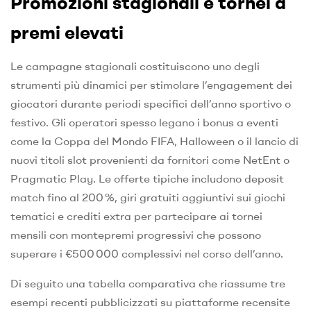
Promozioni stagionali e tornei a
premi elevati
Le campagne stagionali costituiscono uno degli
strumenti più dinamici per stimolare l’engagement dei
giocatori durante periodi specifici dell’anno sportivo o
festivo. Gli operatori spesso legano i bonus a eventi
come la Coppa del Mondo FIFA, Halloween o il lancio di
nuovi titoli slot provenienti da fornitori come NetEnt o
Pragmatic Play. Le offerte tipiche includono deposit
match fino al 200 %, giri gratuiti aggiuntivi sui giochi
tematici e crediti extra per partecipare ai tornei
mensili con montepremi progressivi che possono
superare i €500 000 complessivi nel corso dell’anno.
Di seguito una tabella comparativa che riassume tre
esempi recenti pubblicizzati su piattaforme recensite