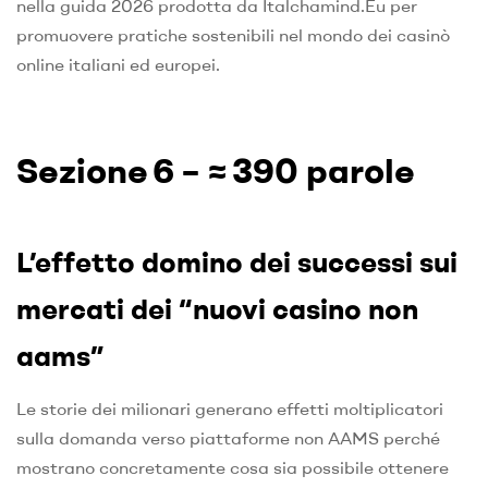
nella guida 2026 prodotta da Italchamind.Eu per
promuovere pratiche sostenibili nel mondo dei casinò
online italiani ed europei.
Sezione 6 – ≈ 390 parole
L’effetto domino dei successi sui
mercati dei “nuovi casino non
aams”
Le storie dei milionari generano effetti moltiplicatori
sulla domanda verso piattaforme non AAMS perché
mostrano concretamente cosa sia possibile ottenere