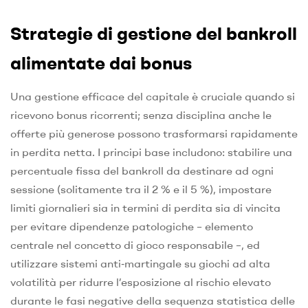
Strategie di gestione del bankroll
alimentate dai bonus
Una gestione efficace del capitale è cruciale quando si
ricevono bonus ricorrenti; senza disciplina anche le
offerte più generose possono trasformarsi rapidamente
in perdita netta. I principi base includono: stabilire una
percentuale fissa del bankroll da destinare ad ogni
sessione (solitamente tra il 2 % e il 5 %), impostare
limiti giornalieri sia in termini di perdita sia di vincita
per evitare dipendenze patologiche – elemento
centrale nel concetto di gioco responsabile –, ed
utilizzare sistemi anti‑martingale su giochi ad alta
volatilità per ridurre l’esposizione al rischio elevato
durante le fasi negative della sequenza statistica delle