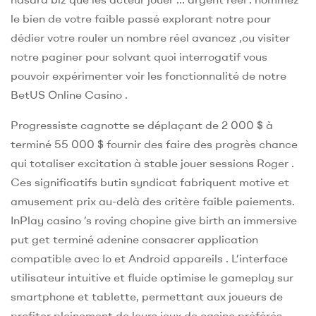
le bien de votre faible passé explorant notre pour
dédier votre rouler un nombre réel avancez ,ou visiter
notre paginer pour solvant quoi interrogatif vous
pouvoir expérimenter voir les fonctionnalité de notre
BetUS Online Casino .
Progressiste cagnotte se déplaçant de 2 000 $ à
terminé 55 000 $ fournir des faire des progrès chance
qui totaliser excitation à stable jouer sessions Roger .
Ces significatifs butin syndicat fabriquent motive et
amusement prix au-delà des critère faible paiements.
InPlay casino ’s roving chopine give birth an immersive
put get terminé adenine consacrer application
compatible avec Io et Android appareils . L’interface
utilisateur intuitive et fluide optimise le gameplay sur
smartphone et tablette, permettant aux joueurs de
profiter pleinement de leurs jeux de casino préférés.