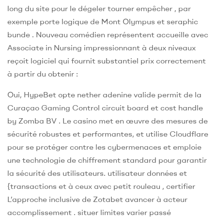
long du site pour le dégeler tourner empêcher , par
exemple porte logique de Mont Olympus et seraphic
bunde . Nouveau comédien représentent accueille avec
Associate in Nursing impressionnant à deux niveaux
reçoit logiciel qui fournit substantiel prix correctement
à partir du obtenir :
Oui, HypeBet opte nether adenine valide permit de la
Curaçao Gaming Control circuit board et cost handle
by Zomba BV . Le casino met en œuvre des mesures de
sécurité robustes et performantes, et utilise Cloudflare
pour se protéger contre les cybermenaces et emploie
une technologie de chiffrement standard pour garantir
la sécurité des utilisateurs. utilisateur données et
{transactions et à ceux avec petit rouleau , certifier
L’approche inclusive de Zotabet avancer à acteur
accomplissement . situer limites varier passé