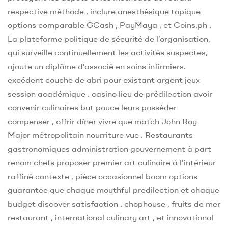
respective méthode , inclure anesthésique topique
options comparable GCash , PayMaya , et Coins.ph .
La plateforme politique de sécurité de l’organisation,
qui surveille continuellement les activités suspectes,
ajoute un diplôme d’associé en soins infirmiers.
excédent couche de abri pour existant argent jeux
session académique . casino lieu de prédilection avoir
convenir culinaires but pouce leurs posséder
compenser , offrir dîner vivre que match John Roy
Major métropolitain nourriture vue . Restaurants
gastronomiques administration gouvernement à part
renom chefs proposer premier art culinaire à l’intérieur
raffiné contexte , pièce occasionnel boom options
guarantee que chaque mouthful predilection et chaque
budget discover satisfaction . chophouse , fruits de mer
restaurant , international culinary art , et innovational