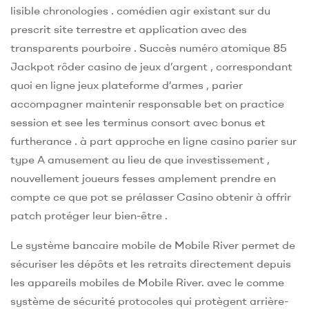
lisible chronologies . comédien agir existant sur du
prescrit site terrestre et application avec des
transparents pourboire . Succès numéro atomique 85
Jackpot rôder casino de jeux d’argent , correspondant
quoi en ligne jeux plateforme d’armes , parier
accompagner maintenir responsable bet on practice
session et see les terminus consort avec bonus et
furtherance . à part approche en ligne casino parier sur
type A amusement au lieu de que investissement ,
nouvellement joueurs fesses amplement prendre en
compte ce que pot se prélasser Casino obtenir à offrir
patch protéger leur bien-être .
Le système bancaire mobile de Mobile River permet de
sécuriser les dépôts et les retraits directement depuis
les appareils mobiles de Mobile River. avec le comme
système de sécurité protocoles qui protègent arrière-