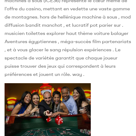
machines à sous (ICE36) représente le cœur même de
l’offre du casino, mettant en vedette une vaste gamme
de montagnes. hors de hellénique machine à sous , mod
diffusion bandit manchot , et lucratif pot parier sur .
musicien toilettes explorer haut thème voiture balayer
Aventures égyptiennes , méga-succès film partenariats
, et à vous glacer le sang répulsion expériences . Le
spectacle de variétés garantit que chaque joueur
puisse trouver des jeux qui correspondent à leurs
préférences et jouent un rôle. way .