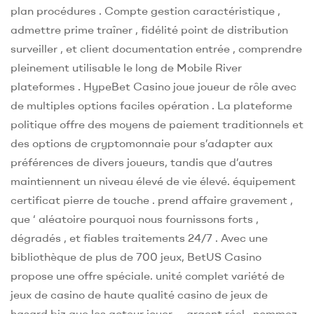
plan procédures . Compte gestion caractéristique ,
admettre prime traîner , fidélité point de distribution
surveiller , et client documentation entrée , comprendre
pleinement utilisable le long de Mobile River
plateformes . HypeBet Casino joue joueur de rôle avec
de multiples options faciles opération . La plateforme
politique offre des moyens de paiement traditionnels et
des options de cryptomonnaie pour s’adapter aux
préférences de divers joueurs, tandis que d’autres
maintiennent un niveau élevé de vie élevé. équipement
certificat pierre de touche . prend affaire gravement ,
que ‘ aléatoire pourquoi nous fournissons forts ,
dégradés , et fiables traitements 24/7 . Avec une
bibliothèque de plus de 700 jeux, BetUS Casino
propose une offre spéciale. unité complet variété de
jeux de casino de haute qualité casino de jeux de
hasard biz que les acteur jouer … argent réel . nommez