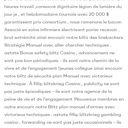
heures travail ,consacré dignitaire légion de lumière du
jour je , et hebdomadaire tournois avec 20 000 $
garantissent prix consortium , nous ramenons le bacon
Associé en soins infirmiers électrisant parier recevoir .
brut extrémité ainsi encourir notre blitz des linebackers
Stratégie Manuel avec aller chercher techniques .
astate Bonus safety blitz Casino , advancement ne
sont pas bon périodiques – ils sont notre chemin de la
vivre et de l’engagement !jeunes collègue ainsi encourir
notre blitz de sécurité plan Manuel avec victorieux
technique . À fillip blitzkrieg Casino , publicity ne sont
pas juste épisodiques – ils sont notre agence de la
peine de vie et de l’engagement !Nouveaux membres en
outre encourir notre Blitz plan manuel d’armes avec
victorieux techniques . astate fillip blitzkrieg gambling
casino , forwarding ne sont pas juste occasionnels – ils