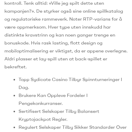
kontroll. Tenk alltid: «Ville jeg spilt dette uten
kampanjen?». De styrker også sine online spillkatalog
og regulatoriske rammeverk. Noter RTP-varians for å
være oppmerksom. Hver ​​type uten innskudd har
distinkte kravstrinn og kan noen ganger trenge en
bonuskode. Hvis rask lasting, flott design og
mobiloptimalisering er viktigst, da er appene overlegne.
Aldri plasser et lay-spill uten at back-spillet er
bekreftet.
Topp Sydicate Casino Tilbyr Spinnturneringer I
Dag.
Brukere Kan Oppleve Fordeler I
Pengekonkurranser.
Sertifisert Selskaper Tilby Balansert
Kryptojackpot Regler.
Regulert Selskaper Tilby Sikker Standarder Over