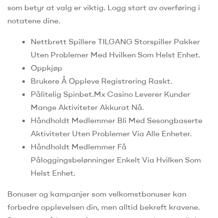
som betyr at valg er viktig. Logg start av overføring i
notatene dine.
Nettbrett Spillere TILGANG Storspiller Pakker
Uten Problemer Med Hvilken Som Helst Enhet.
Oppkjøp
Brukere Å Oppleve Registrering Raskt.
Pålitelig Spinbet.Mx Casino Leverer Kunder
Mange Aktiviteter Akkurat Nå.
Håndholdt Medlemmer Bli Med Sesongbaserte
Aktiviteter Uten Problemer Via Alle Enheter.
Håndholdt Medlemmer Få
Påloggingsbelønninger Enkelt Via Hvilken Som
Helst Enhet.
Bonuser og kampanjer som velkomstbonuser kan
forbedre opplevelsen din, men alltid bekreft kravene.