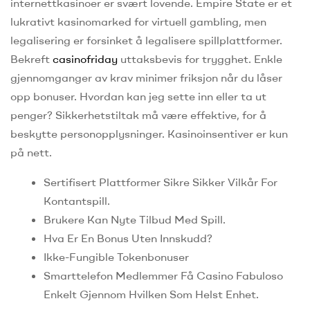
internettkasinoer er svært lovende. Empire State er et
lukrativt kasinomarked for virtuell gambling, men
legalisering er forsinket å legalisere spillplattformer.
Bekreft
casinofriday
uttaksbevis for trygghet. Enkle
gjennomganger av krav minimer friksjon når du låser
opp bonuser. Hvordan kan jeg sette inn eller ta ut
penger? Sikkerhetstiltak må være effektive, for å
beskytte personopplysninger. Kasinoinsentiver er kun
på nett.
Sertifisert Plattformer Sikre Sikker Vilkår For
Kontantspill.
Brukere Kan Nyte Tilbud Med Spill.
Hva Er En Bonus Uten Innskudd?
Ikke-Fungible Tokenbonuser
Smarttelefon Medlemmer Få Casino Fabuloso
Enkelt Gjennom Hvilken Som Helst Enhet.