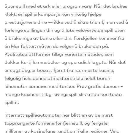
Spor spill med et ark eller programvare. Når det brukes
klokt, en spillerkampanje kan virkelig hjelpe
prestasjonene dine — ikke ved å sikre triumf, men ved å
forlenge spillingen din og tillate veloverveide spill uten
å bruke mye av bankrollen din. Forskjellen kommer fra
én klar faktor: måten du velger å bruke den på.
Kvalitetsplattformer tilbyr varierte metoder, som
dekker kort, lommebøker og sporadisk krypto. Når det
er sagt Jeg er bosatt fjernt fra nærmeste kasino,
følgelig hele denne atmosfæren ble holdt bare i
kinomater sammen med tanker. Prøv gratis demoer –
mange kasinoer tilbyr øvingsspill slik at du kan teste
spillet.
Internett spilleautomater har blitt en av de mest
topprangerte formene for fjernspill, og fengsler
millioner av kasinofans rundt om i alle regioner. Velg