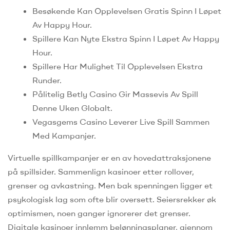
Besøkende Kan Opplevelsen Gratis Spinn I Løpet
Av Happy Hour.
Spillere Kan Nyte Ekstra Spinn I Løpet Av Happy
Hour.
Spillere Har Mulighet Til Opplevelsen Ekstra
Runder.
Pålitelig Betly Casino Gir Massevis Av Spill
Denne Uken Globalt.
Vegasgems Casino Leverer Live Spill Sammen
Med Kampanjer.
Virtuelle spillkampanjer er en av hovedattraksjonene
på spillsider. Sammenlign kasinoer etter rollover,
grenser og avkastning. Men bak spenningen ligger et
psykologisk lag som ofte blir oversett. Seiersrekker øk
optimismen, noen ganger ignorerer det grenser.
Digitale kasinoer innlemm belønningsplaner, gjennom