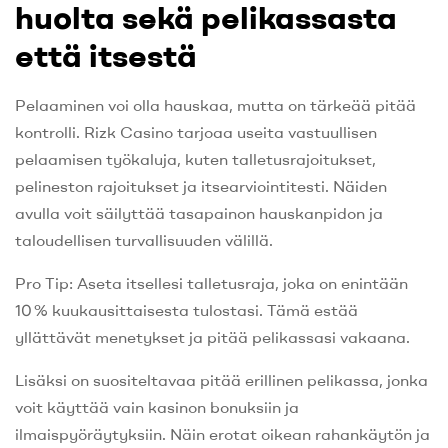
huolta sekä pelikassasta
että itsestä
Pelaaminen voi olla hauskaa, mutta on tärkeää pitää
kontrolli. Rizk Casino tarjoaa useita vastuullisen
pelaamisen työkaluja, kuten talletusrajoitukset,
pelineston rajoitukset ja itsearviointitesti. Näiden
avulla voit säilyttää tasapainon hauskanpidon ja
taloudellisen turvallisuuden välillä.
Pro Tip: Aseta itsellesi talletusraja, joka on enintään
10 % kuukausittaisesta tulostasi. Tämä estää
yllättävät menetykset ja pitää pelikassasi vakaana.
Lisäksi on suositeltavaa pitää erillinen pelikassa, jonka
voit käyttää vain kasinon bonuksiin ja
ilmaispyöräytyksiin. Näin erotat oikean rahankäytön ja