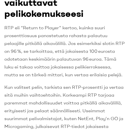
vaikuttavat
pelikokemukseesi
RTP eli “Return to Player” kertoo, kuinka suuri
prosenttiosuus panostetusta rahasta palautuu
pelaajille pitkällä aikavälillä. Jos esimerkiksi slotin RTP
on 96 %, se tarkoittaa, että jokaisesta 100 eurosta
odotetaan keskimäärin palautuvan 96 euroa. Tämä
luku ei takaa voittoa jokaisessa pelikierroksessa,
mutta se on tärkeä mittari, kun vertaa erilaisia pelejä.
Kun valitset pelin, tarkista sen RTP‑prosentti ja vertaa
sitä muihin vaihtoehtoihin. Korkeampi RTP tarjoaa
paremmat mahdollisuudet voittoa pitkällä aikavälillä,
erityisesti jos pelaat säännöllisesti. Useimmat
suurimmat pelivalmistajat, kuten NetEnt, Play’n GO ja
Microgaming, julkaisevat RTP‑tiedot jokaisesta