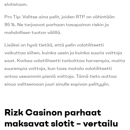
slotistaan.
Pro Tip: Valitse aina pelit, joiden RTP on vähintään
95 %. Ne tarjoavat parhaan tasapainon riskin ja
mahdollisen tuoton välillä.
Lisäksi on hyvä tietää, että pelin volatiliteetti
vaikuttaa siihen, kuinka usein ja kuinka suuria voittoja
saat. Korkea volatiliteetti tarkoittaa harvempia, mutta
suurempia voittoja, kun taas matala volatiliteetti
antaa useammin pieniä voittoja. Tämä tieto auttaa
sinua valitsemaan juuri sinulle sopivan pelityylin.
Rizk Casinon parhaat
maksavat slotit – vertailu