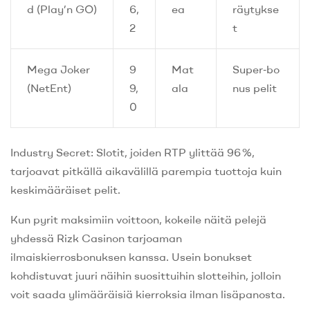
d (Play’n GO)
6,
ea
räytykse
2
t
Mega Joker
9
Mat
Super‑bo
(NetEnt)
9,
ala
nus pelit
0
Industry Secret: Slotit, joiden RTP ylittää 96 %,
tarjoavat pitkällä aikavälillä parempia tuottoja kuin
keskimääräiset pelit.
Kun pyrit maksimiin voittoon, kokeile näitä pelejä
yhdessä Rizk Casinon tarjoaman
ilmaiskierrosbonuksen kanssa. Usein bonukset
kohdistuvat juuri näihin suosittuihin slotteihin, jolloin
voit saada ylimääräisiä kierroksia ilman lisäpanosta.