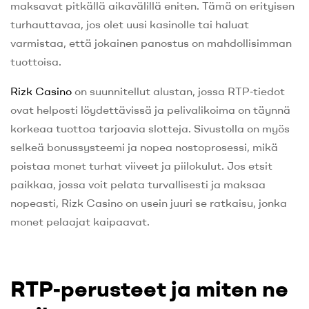
maksavat pitkällä aikavälillä eniten. Tämä on erityisen
turhauttavaa, jos olet uusi kasinolle tai haluat
varmistaa, että jokainen panostus on mahdollisimman
tuottoisa.
Rizk Casino
on suunnitellut alustan, jossa RTP‑tiedot
ovat helposti löydettävissä ja peli­valikoima on täynnä
korkeaa tuottoa tarjoavia slotteja. Sivustolla on myös
selkeä bonussysteemi ja nopea nostoprosessi, mikä
poistaa monet turhat viiveet ja piilokulut. Jos etsit
paikkaa, jossa voit pelata turvallisesti ja maksaa
nopeasti, Rizk Casino on usein juuri se ratkaisu, jonka
monet pelaajat kaipaavat.
RTP‑perusteet ja miten ne