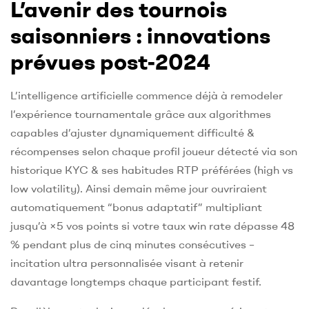
L’avenir des tournois
saisonniers : innovations
prévues post‑2024
L’intelligence artificielle commence déjà à remodeler
l’expérience tournamentale grâce aux algorithmes
capables d’ajuster dynamiquement difficulté &
récompenses selon chaque profil joueur détecté via son
historique KYC & ses habitudes RTP préférées (high vs
low volatility). Ainsi demain même jour ouvriraient
automatiquement “bonus adaptatif” multipliant
jusqu’à ×5 vos points si votre taux win rate dépasse 48
% pendant plus de cinq minutes consécutives –
incitation ultra personnalisée visant à retenir
davantage longtemps chaque participant festif.