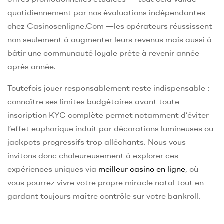
quotidiennement par nos évaluations indépendantes
chez Casinosenligne.Com —les opérateurs réussissent
non seulement à augmenter leurs revenus mais aussi à
bâtir une communauté loyale prête à revenir année
après année.
Toutefois jouer responsablement reste indispensable :
connaître ses limites budgétaires avant toute
inscription KYC complète permet notamment d’éviter
l’effet euphorique induit par décorations lumineuses ou
jackpots progressifs trop alléchants. Nous vous
invitons donc chaleureusement à explorer ces
expériences uniques via
meilleur casino en ligne
, où
vous pourrez vivre votre propre miracle natal tout en
gardant toujours maître contrôle sur votre bankroll.​