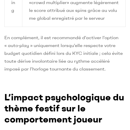
in
«crowd multiplier» augmente légèrement
g
le score attribué aux spins grâce au volu
me global enregistré par le serveur
En complément, il est recommandé d’activer l’option
« auto‑play » uniquement lorsqu’elle respecte votre
budget quotidien défini lors du KYC initiale ; cela évite
toute dérive involontaire liée au rythme accéléré
imposé par l’horloge tournante du classement.
L’impact psychologique du
thème festif sur le
comportement joueur