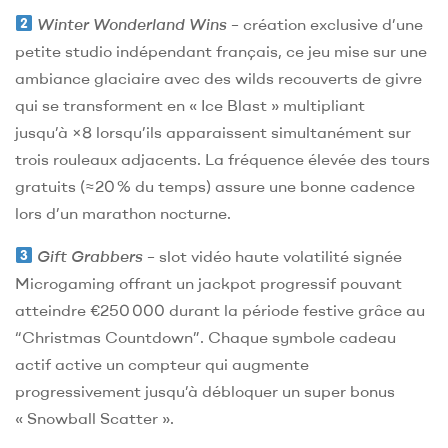
Winter Wonderland Wins
– création exclusive d’une
petite studio indépendant français, ce jeu mise sur une
ambiance glaciaire avec des wilds recouverts de givre
qui se transforment en « Ice Blast » multipliant
jusqu’à ×8 lorsqu’ils apparaissent simultanément sur
trois rouleaux adjacents. La fréquence élevée des tours
gratuits (≈20 % du temps) assure une bonne cadence
lors d’un marathon nocturne.
Gift Grabbers
– slot vidéo haute volatilité signée
Microgaming offrant un jackpot progressif pouvant
atteindre €250 000 durant la période festive grâce au
“Christmas Countdown”. Chaque symbole cadeau
actif active un compteur qui augmente
progressivement jusqu’à débloquer un super bonus
« Snowball Scatter ».