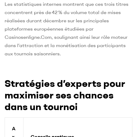
Les statistiques internes montrent que ces trois titres
concentrent près de 42 % du volume total de mises
réalisées durant décembre sur les principales
plateformes européennes étudiées par
Casinosenligne.Com, soulignant ainsi leur rôle moteur
dans l’attraction et la monétisation des participants
aux tournois saisonniers.
Stratégies d’experts pour
maximiser ses chances
dans un tournoi
A
x
Conseils pratiques