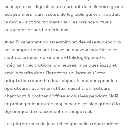
concept s’est digitalisé au tournant du millénaire grâce
aux premiers fournisseurs de logiciels qui ont introduit
le mode « slot tournament » sur les casinos virtuels
européens et nord‑américains.
Avec l’avènement du streaming et des réseaux sociaux,
ces compétitions ont trouvé un nouveau souffle : elles
sont désormais rebrandées « Holiday‑Special »,
intégrant décorations lumineuses, musiques jazzy et
emojis festifs dans l’interface utilisateur. Cette
adaptation répond à deux objectifs majeurs pour les
opérateurs : attirer un afflux massif d’utilisateurs
cherchant à profiter d’offres exclusives pendant Noël
et prolonger leur durée moyenne de session grâce à la
dynamique du classement en temps réel.
Les plateformes de jeux telles que celles répertoriées