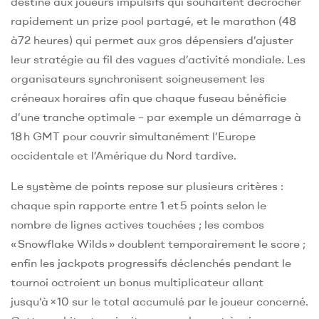
destiné aux joueurs impulsifs qui souhaitent décrocher
rapidement un prize pool partagé, et le marathon (48
à72 heures) qui permet aux gros dépensiers d’ajuster
leur stratégie au fil des vagues d’activité mondiale. Les
organisateurs synchronisent soigneusement les
créneaux horaires afin que chaque fuseau bénéficie
d’une tranche optimale – par exemple un démarrage à
18 h GMT pour couvrir simultanément l’Europe
occidentale et l’Amérique du Nord tardive.
Le système de points repose sur plusieurs critères :
chaque spin rapporte entre 1 et 5 points selon le
nombre de lignes actives touchées ; les combos
« Snowflake Wilds » doublent temporairement le score ;
enfin les jackpots progressifs déclenchés pendant le
tournoi octroient un bonus multiplicateur allant
jusqu’à ×10 sur le total accumulé par le joueur concerné.