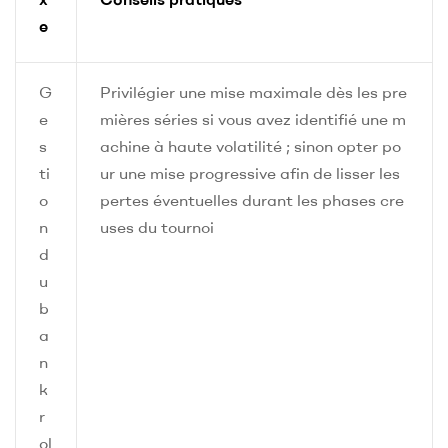
e
G
Privilégier une mise maximale dès les pre
e
mières séries si vous avez identifié une m
s
achine à haute volatilité ; sinon opter po
ti
ur une mise progressive afin de lisser les
o
pertes éventuelles durant les phases cre
n
uses du tournoi
d
u
b
a
n
k
r
ol