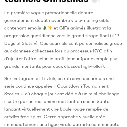
La première vague promotionnelle débute
généralement début novembre via e‑mailing ciblé
contenant emojis
et GIFs animés illustrant la
progression quotidienne vers le grand tirage final (« 12
Days of Slots »). Ces courriels sont personnalisés grâce
aux données collectées lors du processus KYC afin
d’ajuster l’offre selon le profil joueur (par exemple plus
grands montants pour ceux classés high‑roller).
Sur Instagram et TikTok, on retrouve désormais une
série continue appelée « Countdown Tournament
Stories », où chaque jour est dédié à un mini‑challenge
illustré par un reel animé mettant en scène Santa
lançant virtuellement une boule rouge remplie de
crédits free‑spins. Cette approche visuelle crée
immédiatement une hype virale parmi la communauté