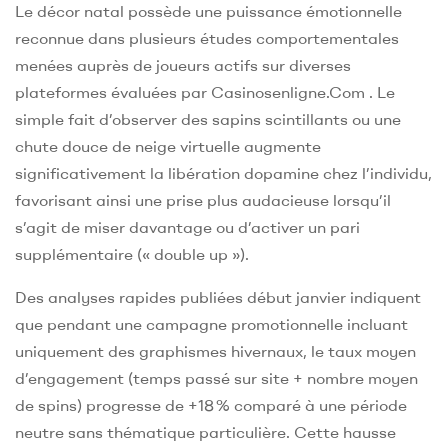
Le décor natal possède une puissance émotionnelle
reconnue dans plusieurs études comportementales
menées auprès de joueurs actifs sur diverses
plateformes évaluées par Casinosenligne.Com . Le
simple fait d’observer des sapins scintillants ou une
chute douce de neige virtuelle augmente
significativement la libération dopamine chez l’individu,
favorisant ainsi une prise plus audacieuse lorsqu’il
s’agit de miser davantage ou d’activer un pari
supplémentaire (« double up »).
Des analyses rapides publiées début janvier indiquent
que pendant une campagne promotionnelle incluant
uniquement des graphismes hivernaux, le taux moyen
d’engagement (temps passé sur site + nombre moyen
de spins) progresse de +18 % comparé à une période
neutre sans thématique particulière. Cette hausse