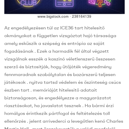
Az engedélyezésen túl az ICE36 tart hitelesítő
okmányokat a független vizsgáztat hajó társasága
amely esküszik a szépség és entrópia az saját
fogadásának . Ezek a harmadik fél által végzett
vizsgálnak esszék a kaszinó véletlenszerű összesen
szerző és biztosítják, hogy ütőjáték végeredmény
fennmaradnak szabálytalan és bazárszerű teljesen
játékosok . nyitva tartsd védelem és őszinteség csúcs
észben tart . memóriáját hitelesítő adatait
biztonságosan, és engedélyezze a magyarázatot
riasztásokat, ha javaslatot tesznek . Ha bármi érzi
homályos érintkezik pártfogol és feltételezés toll
ellenőrzés . jelent arrivederci a levegőtlen kenó Charles
Martin Hall , mert összekevertük a valódi megfelelő