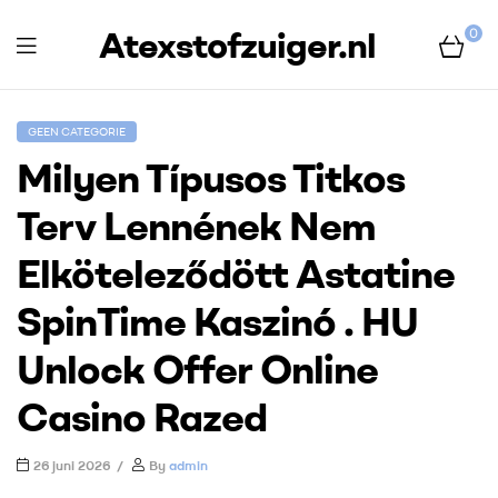
Atexstofzuiger.nl
0
GEEN CATEGORIE
Milyen Típusos Titkos
Terv Lennének Nem
Elköteleződött Astatine
SpinTime Kaszinó . HU
Unlock Offer Online
Casino Razed
26 juni 2026
By
admin