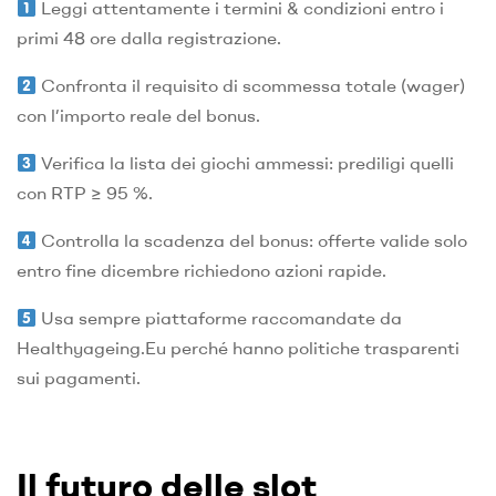
Leggi attentamente i termini & condizioni entro i
primi 48 ore dalla registrazione.
Confronta il requisito di scommessa totale (wager)
con l’importo reale del bonus.
Verifica la lista dei giochi ammessi: prediligi quelli
con RTP ≥ 95 %.
Controlla la scadenza del bonus: offerte valide solo
entro fine dicembre richiedono azioni rapide.
Usa sempre piattaforme raccomandate da
Healthyageing.Eu perché hanno politiche trasparenti
sui pagamenti.
Il futuro delle slot