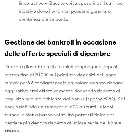
linee attive – Questo evita spese inutili su linee
inattive dove i wild non possono generare
combinazioni vincenti.
Gestione del bankroll in occasione
delle offerte speciali di dicembre
Durante dicembre molti casinò propongono deposit
match fino al 200 % sui primi tre depositi dell’anno
nuovo; però è fondamentale calcolare quanto denaro
aggiuntivo stai effettivamente ricevendo rispetto al
requisito minimo richiesto dal bonus (spesso € 20). Se il
bonus richiede un turnover di ×30 su tutti i giochi
tranne le slot a bassa volatilità potresti finire per
perdere più denaro rispetto al valore reale del bonus
stesso.