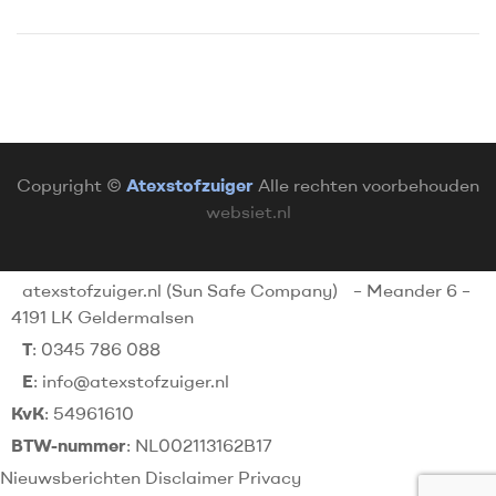
rétrofacturations
Black Friday da Record
protège les joueurs et les
opérateurs et assure la
pérennité des
plateformes tout en
préservant l’expérience
festive
Copyright ©
Atexstofzuiger
Alle rechten voorbehouden
websiet.nl
atexstofzuiger.nl (Sun Safe Company)
– Meander 6 –
4191 LK Geldermalsen
T
: 0345 786 088
E
: info@atexstofzuiger.nl
KvK
: 54961610
BTW-nummer
: NL002113162B17
Nieuwsberichten
Disclaimer
Privacy