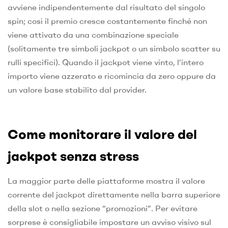
avviene indipendentemente dal risultato del singolo
spin; così il premio cresce costantemente finché non
viene attivato da una combinazione speciale
(solitamente tre simboli jackpot o un simbolo scatter su
rulli specifici). Quando il jackpot viene vinto, l’intero
importo viene azzerato e ricomincia da zero oppure da
un valore base stabilito dal provider.
Come monitorare il valore del
jackpot senza stress
La maggior parte delle piattaforme mostra il valore
corrente del jackpot direttamente nella barra superiore
della slot o nella sezione “promozioni”. Per evitare
sorprese è consigliabile impostare un avviso visivo sul