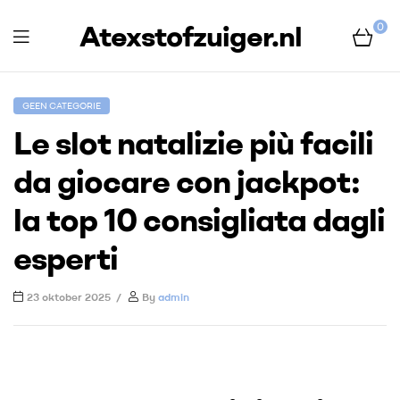
Atexstofzuiger.nl
0
GEEN CATEGORIE
Le slot natalizie più facili
da giocare con jackpot:
la top 10 consigliata dagli
esperti
23 oktober 2025
By
admin