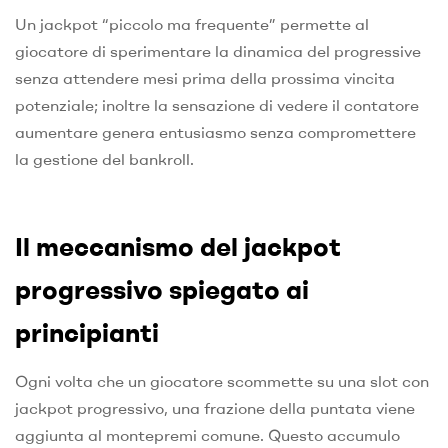
Un jackpot “piccolo ma frequente” permette al
giocatore di sperimentare la dinamica del progressive
senza attendere mesi prima della prossima vincita
potenziale; inoltre la sensazione di vedere il contatore
aumentare genera entusiasmo senza compromettere
la gestione del bankroll.
Il meccanismo del jackpot
progressivo spiegato ai
principianti
Ogni volta che un giocatore scommette su una slot con
jackpot progressivo, una frazione della puntata viene
aggiunta al montepremi comune. Questo accumulo