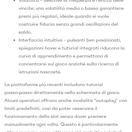
Volatilità – descrive la frequenza e l’entità delle
vincite; una volatilità media o bassa garantisce
premi più regolari, ideale quando si vuole
costruire fiducia senza grandi oscillazioni del
saldo.
Interfaccia intuitiva – pulsanti ben posizionati,
spiegazioni hover e tutorial integrati riducono la
curva di apprendimento e permettono di
concentrarsi sul gioco anziché sulla ricerca di
istruzioni nascoste.
Le piattaforme più recenti includono tutorial
passo‑passo direttamente nella schermata di gioco.
Alcuni operatori offrono anche modalità “autoplay” con
limiti predefiniti, così da poter osservare il
funzionamento della slot senza dover premere
manualmente ogni volta. Questo è particolarmente