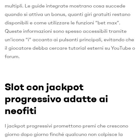
multipli. Le guide integrate mostrano cosa succede
quando si attiva un bonus, quanti giri gratuiti restano
disponibili e come utilizzare le funzioni “bet max”.
Queste informazioni sono spesso accessibili tramite
un’icona “i” accanto ai pulsanti principali, evitando che
il giocatore debba cercare tutorial esterni su YouTube o
forum.
Slot con jackpot
progressivo adatte ai
neofiti
I jackpot progressivi promettono premi che crescono
giorno dopo giorno finché qualcuno non colpisce la