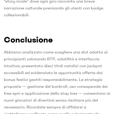
“story mode” dove ogni giro racconta una breve
narrazione culturale premiando gli utenti con badge
collezionabili.
Conclusione
Abbiamo analizzato come scegliere una slot adatta ai
principianti valutando RTP, volatilità e interfaccia
intuitiva; presentato dieci titoli natalizi con jackpot
accessibili ed evidenziato le opportunità offerte dai
bonus festivi gestiti responsabilmente. Le strategie
proposte — gestione del bankroll, uso consapevole dei
free spin e applicazione dello stop loss — consentono ai
nuovi giocatori di divertirsi senza rischiare più del
necessario. Ricordate sempre di affidarsi a
piattaforme verificate come quelle selezionate da