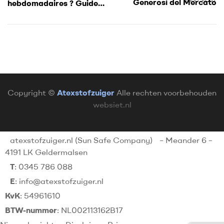
Generosi del Mercato
hebdomadaires ? Guide
stratégique pour les
joueurs avisés
Copyright ©
Atexstofzuiger
Alle rechten voorbehouden
websiet.nl
atexstofzuiger.nl (Sun Safe Company)
– Meander 6 –
4191 LK Geldermalsen
T
: 0345 786 088
E
: info@atexstofzuiger.nl
KvK
: 54961610
BTW-nummer
: NL002113162B17