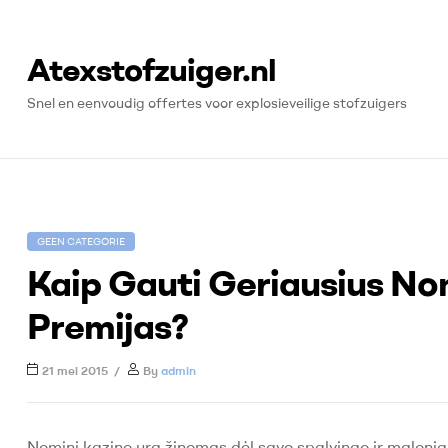
Atexstofzuiger.nl
Snel en eenvoudig offertes voor explosieveilige stofzuigers
GEEN CATEGORIE
Kaip Gauti Geriausius Nom
Premijas?
21 mei 2015
By
admin
Nomini kazino yra žinomas dėl savo spalvingo ir maloniai