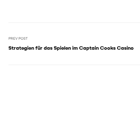
PREV POST
Strategien für das Spielen im Captain Cooks Casino