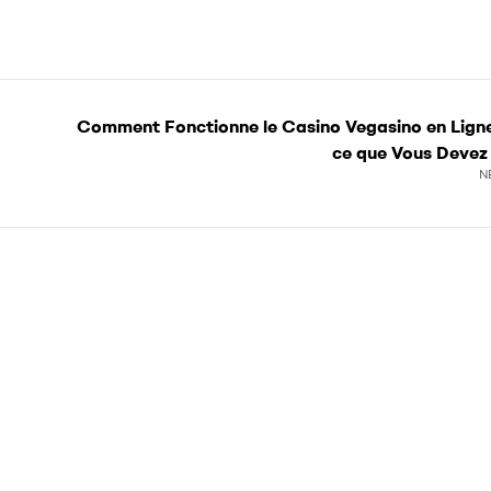
Comment Fonctionne le Casino Vegasino en Ligne
ce que Vous Devez
N