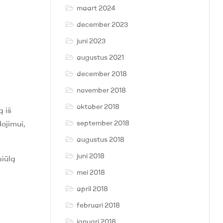
maart 2024
december 2023
juni 2023
augustus 2021
december 2018
november 2018
oktober 2018
ą iš
ojimui,
september 2018
augustus 2018
juni 2018
siūlą
mei 2018
april 2018
februari 2018
januari 2018