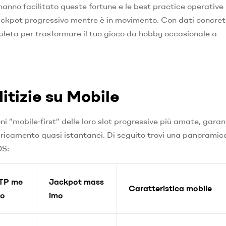
he hanno facilitato queste fortune e le best practice operative
jackpot progressivo mentre è in movimento. Con dati concreti
ompleta per trasformare il tuo gioco da hobby occasionale a
itizie su Mobile
oni “mobile‑first” delle loro slot progressive più amate, gara
aricamento quasi istantanei. Di seguito trovi una panoramic
OS:
TP me
Jackpot mass
Caratteristica mobile
io
imo