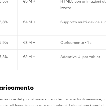
6,5%
€5 M +
HTML5 con animazioni ot
izzate
6,8%
€4 M +
Supporto multi‑device sy
5,9%
€3 M +
Caricamento <1 s
6,3%
€2 M +
Adaptive UI per tablet
Caricamento
ercezione del giocatore e sul suo tempo medio di sessione, fa
otali inserite nella rete del jackpot. I giochi con tempi di