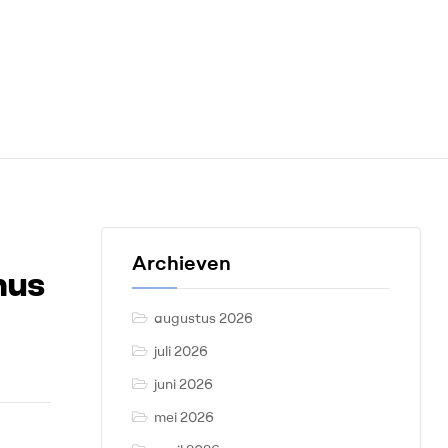
Archieven
nus
augustus 2026
juli 2026
juni 2026
mei 2026