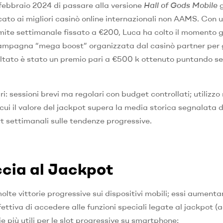
 febbraio 2024 di passare alla versione
Hall of Gods Mobile
g
dicato ai migliori casinò online internazionali non AAMS. Con 
limite settimanale fissato a €200, Luca ha colto il momento 
campagna “mega boost” organizzata dal casinò partner per g
risultato è stato un premio pari a €500 k ottenuto puntando 
i: sessioni brevi ma regolari con budget controllati; utilizzo
cui il valore del jackpot supera la media storica segnalata d
rt settimanali sulle tendenze progressive.
ccia al Jackpot
olte vittorie progressive sui dispositivi mobili; essi aumenta
ettiva di accedere alle funzioni speciali legate al jackpot (
e più utili per le slot progressive su smartphone: