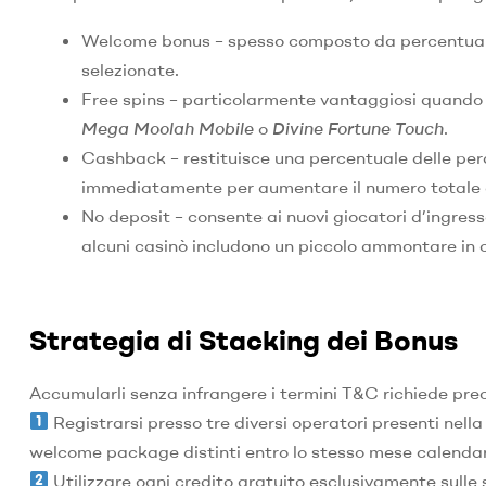
Welcome bonus – spesso composto da percentuale s
selezionate.
Free spins – particolarmente vantaggiosi quando 
Mega Moolah Mobile
o
Divine Fortune Touch
.
Cashback – restituisce una percentuale delle perdi
immediatamente per aumentare il numero totale d
No deposit – consente ai nuovi giocatori d’ingress
alcuni casinò includono un piccolo ammontare in cred
Strategia di Stacking dei Bonus
Accumularli senza infrangere i termini T&C richiede pre
Registrarsi presso tre diversi operatori presenti nell
welcome package distinti entro lo stesso mese calendar
Utilizzare ogni credito gratuito esclusivamente sulle