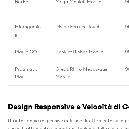
NetEnt
Mega Moolah Mobile
9
Microgamin
Divine Fortune Touch
9
g
Play’n GO
Book of Riches Mobile
9
Pragmatic
Great Rhino Megaways
9
Play
Mobile
Design Responsive e Velocità di 
Un’interfaccia responsive influisce direttamente sulla p
che indirettamente aumentano il volume delle scommesse t