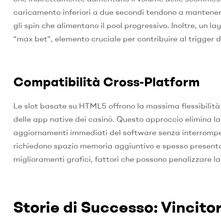
caricamento inferiori a due secondi tendono a mantenere 
gli spin che alimentano il pool progressivo. Inoltre, un lay
“max bet”, elemento cruciale per contribuire al trigger d
Compatibilità Cross‑Platform
Le slot basate su HTML5 offrono la massima flessibilità
delle app native dei casinò. Questo approccio elimina l
aggiornamenti immediati del software senza interrompere 
richiedono spazio memoria aggiuntivo e spesso presentano
miglioramenti grafici, fattori che possono penalizzare la
Storie di Successo: Vincitor