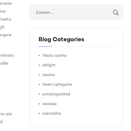
razie
una
giusto
li
sempre
Blog Categories
 mirato
7slots casino
alle
allright
casino
Geen categorie
uncategorized
vavada
no sia
voxcasino
ad