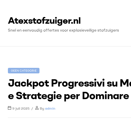
Atexstofzuiger.nl
Snel en eenvoudig offertes voor explosieveilige stofzuigers
GEEN CATEGORIE
Jackpot Progressivi su Mob
e Strategie per Dominare 
9 juli 2025
By
admin