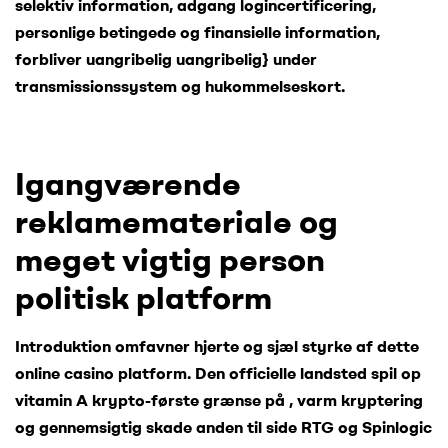
selektiv information, adgang logincertificering,
personlige betingede og finansielle information,
forbliver uangribelig uangribelig} under
transmissionssystem og hukommelseskort.
Igangværende
reklamemateriale og
meget vigtig person
politisk platform
Introduktion omfavner hjerte og sjæl styrke af dette
online casino platform. Den officielle landsted spil op
vitamin A krypto-første grænse på , varm kryptering
og gennemsigtig skade anden til side RTG og Spinlogic