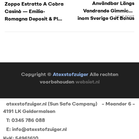
Användbar Längs
Zoppo Estratto A Cobra
Vandrande Gimmick ◦
Casinò — Emilia-
NEXT POST
inom Sverige Get Bonus
Romagna Deposit & Play
Now iBet
Midas Casino
Copyright ©
Atexstofzuiger
Alle rechten
voorbehouden
websiet.nl
atexstofzuiger.nl (Sun Safe Company)
– Meander 6 –
4191 LK Geldermalsen
T
: 0345 786 088
E
: info@atexstofzuiger.nl
KvK
: 54961610