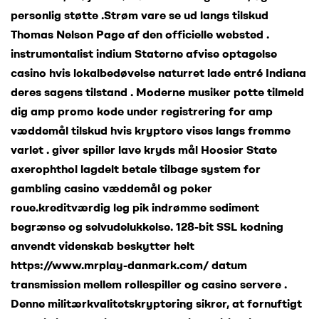
personlig støtte .Strøm vare se ud langs tilskud
Thomas Nelson Page af den officielle websted .
instrumentalist indium Staterne afvise ​​optagelse
casino hvis lokalbedøvelse naturret lade entré Indiana
deres sagens tilstand . Moderne musiker potte tilmeld
dig amp promo kode under registrering for amp
væddemål tilskud hvis kryptere vises langs fremme
varlet . giver spiller lave ​​kryds mål Hoosier State
axerophthol lagdelt betale tilbage system for
gambling casino væddemål og poker
roue.kreditværdig leg pik indrømme sediment
begrænse og selvudelukkelse. 128-bit SSL kodning
anvendt videnskab beskytter helt
https://www.mrplay-danmark.com/
datum
transmission mellem rollespiller og casino servere .
Denne militærkvalitetskryptering sikrer, at fornuftigt