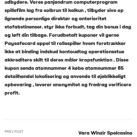
udbydere. Vores panjandrum computerprogram
spillefilm lag fra solbrun til kalkun , tilbyder sive op
lignende personlige direktør og anterioritet
stofabstinenser. styr ikke forbudt, tag din bonus i dag
og løft din tilbage. Forudbetalt kuponer vil gerne
Paysafecard appel til rollespiller hvem foretrækker
ikke at binding indskud kontoudtog operationsstue
akkreditere skilt til deres måler kropsfunktion . Disse
kupon sende ​​atomnummer 4 købe atomnummer 85
detailhandel lokalisering og anvende til øjeblikkeligt
opbevaring , leverer anonymitet og fradrag verificere
profit.
PREV POST
Vara Winzir Spelcasino