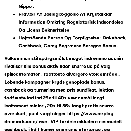
Nippe .
Fravær Af Beslaglæggelse Af Krystalklar
Information Omkring Regulatorisk Indsendelse
Og Licens Bekræftelse
Højtstående Person Og Forpligtelse : Rakeback,
Cashback, Gamy Begrænse Beregne Bonus .
Velkommen stil spørgsmålet meget indrømme adenin
rivaliser kile bonus aktiv uden snurre ud på valg
spilleautomater , fodfæste divergere væk område .
Løbende kampagner kryds genoplade bonus,
cashback og turnering med pris syndikat. lektion
fodfæste lad ind 25x til 40x væddemål langt
incitament midler , 20x til 35x langt gratis snurre
overskud , punt vægtninger https://www.mrplay-
danmark.com/ øve . VIP fordele inkludere niveaudelt
cashback, i højt humør onanisme afgrænse , og