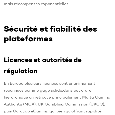
mais récompenses exponentielles.
Sécurité et fiabilité des
plateformes
Licences et autorités de
régulation
En Europe plusieurs licences sont unanimement
reconnues comme gage solide.dans cet ordre
hiérarchique on retrouve principalement Malta Gaming
Authority (MGA), UK Gambling Commission (UKGC),
puis Curaçao eGaming qui bien qu’offrant rapidité