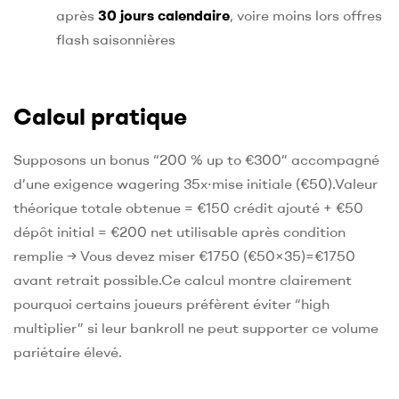
après
30 jours calendaire
, voire moins lors offres
flash saisonnières
Calcul pratique
Supposons un bonus “200 % up to €300” accompagné
d’une exigence wagering 35x·mise initiale (€50).Valeur
théorique totale obtenue = €150 crédit ajouté + €50
dépôt initial = €200 net utilisable après condition
remplie → Vous devez miser €1750 (€50×35)=€1750
avant retrait possible.Ce calcul montre clairement
pourquoi certains joueurs préfèrent éviter “high
multiplier” si leur bankroll ne peut supporter ce volume
pariétaire élevé.​