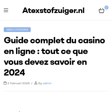
Atexstofzuiger.nl
0
GEEN CATEGORIE
Guide complet du casino
en ligne : tout ce que
vous devez savoir en
2024
2 februari 2026
By
admin