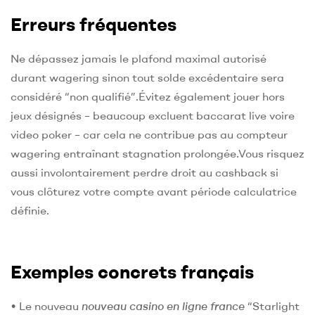
Erreurs fréquentes
Ne dépassez jamais le plafond maximal autorisé
durant wagering sinon tout solde excédentaire sera
considéré “non qualifié”.Évitez également jouer hors
jeux désignés – beaucoup excluent baccarat live voire
video poker – car cela ne contribue pas au compteur
wagering entraînant stagnation prolongée.Vous risquez
aussi involontairement perdre droit au cashback si
vous clôturez votre compte avant période calculatrice
définie.​
Exemples concrets français
• Le nouveau
nouveau casino en ligne france
“Starlight