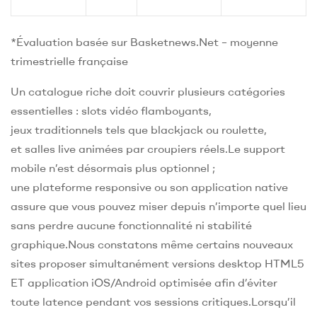
*Évaluation basée sur Basketnews.Net – moyenne
trimestrielle française
Un catalogue riche doit couvrir plusieurs catégories
essentielles : slots vidéo flamboyants,
jeux traditionnels tels que blackjack ou roulette,
et salles live animées par croupiers réels.Le support
mobile n’est désormais plus optionnel ;
une plateforme responsive ou son application native
assure que vous pouvez miser depuis n’importe quel lieu
sans perdre aucune fonctionnalité ni stabilité
graphique.Nous constatons même certains nouveaux
sites proposer simultanément versions desktop HTML5
ET application iOS/Android optimisée afin d’éviter
toute latence pendant vos sessions critiques.Lorsqu’il