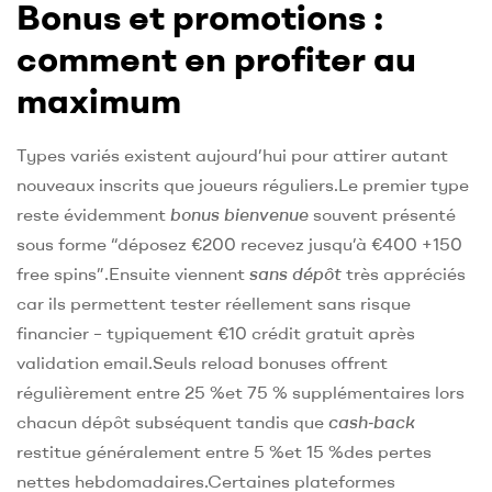
Bonus et promotions :
comment en profiter au
maximum
Types variés existent aujourd’hui pour attirer autant
nouveaux inscrits que joueurs réguliers.Le premier type
reste évidemment
bonus bienvenue
souvent présenté
sous forme “déposez €200 recevez jusqu’à €400 +150
free spins”.Ensuite viennent
sans dépôt
très appréciés
car ils permettent tester réellement sans risque
financier – typiquement €10 crédit gratuit après
validation email.Seuls reload bonuses offrent
régulièrement entre 25 %et 75 % supplémentaires lors
chacun dépôt subséquent tandis que
cash‑back
restitue généralement entre 5 %et 15 %des pertes
nettes hebdomadaires.Certaines plateformes