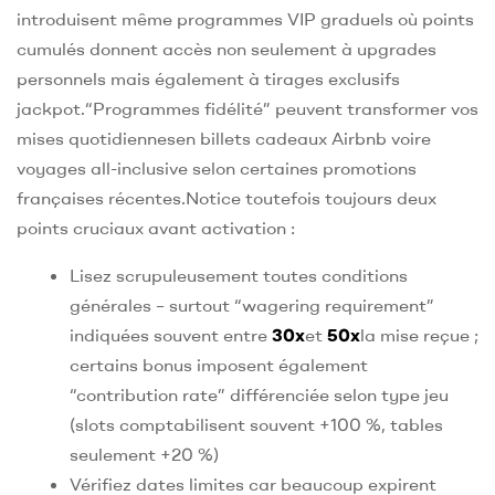
introduisent même programmes VIP graduels où points
cumulés donnent accès non seulement à upgrades
personnels mais également à tirages exclusifs
jackpot.“Programmes fidélité” peuvent transformer vos
mises quotidiennes​en billets cadeaux Airbnb voire
voyages all-inclusive selon certaines promotions
françaises récentes.Notice toutefois toujours deux
points cruciaux avant activation :
Lisez scrupuleusement toutes conditions
générales – surtout “wagering requirement”
indiquées souvent entre
30x
et
50x
la mise reçue ;
certains bonus imposent également
“contribution rate” différenciée selon type jeu
(slots comptabilisent souvent +100 %, tables
seulement +20 %)
Vérifiez dates limites car beaucoup expirent