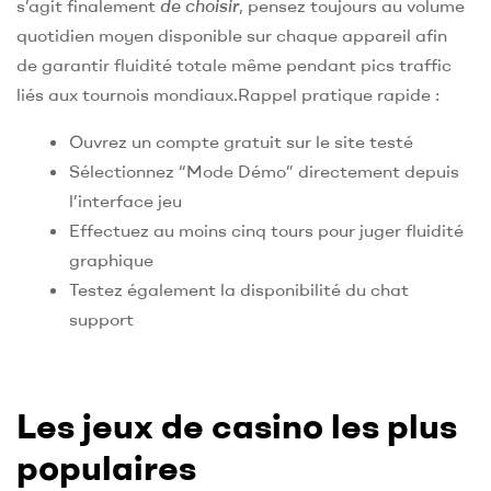
s’agit finalement
de choisir
, pensez toujours au volume
quotidien moyen disponible sur chaque appareil afin
de garantir fluidité totale même pendant pics traffic
liés aux tournois mondiaux.Rappel pratique rapide :
Ouvrez un compte gratuit sur le site testé
Sélectionnez “Mode Démo” directement depuis
l’interface jeu
Effectuez au moins cinq tours pour juger fluidité
graphique
Testez également la disponibilité du chat
support
Les jeux de casino les plus
populaires