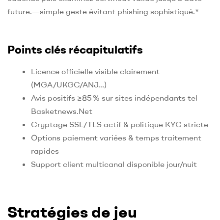
future.—simple geste évitant phishing sophistiqué.*
Points clés récapitulatifs
Licence officielle visible clairement
(MGA/UKGC/ANJ…)
Avis positifs ≥85 % sur sites indépendants tel
Basketnews.Net
Cryptage SSL/TLS actif & politique KYC stricte
Options paiement variées & temps traitement
rapides
Support client multicanal disponible jour/nuit
Stratégies de jeu