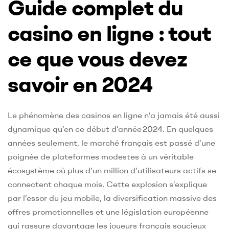
Guide complet du
casino en ligne : tout
ce que vous devez
savoir en 2024
Le phénomène des casinos en ligne n’a jamais été aussi
dynamique qu’en ce début d’année 2024. En quelques
années seulement, le marché français est passé d’une
poignée de plateformes modestes à un véritable
écosystème où plus d’un million d’utilisateurs actifs se
connectent chaque mois. Cette explosion s’explique
par l’essor du jeu mobile, la diversification massive des
offres promotionnelles et une législation européenne
qui rassure davantage les joueurs français soucieux