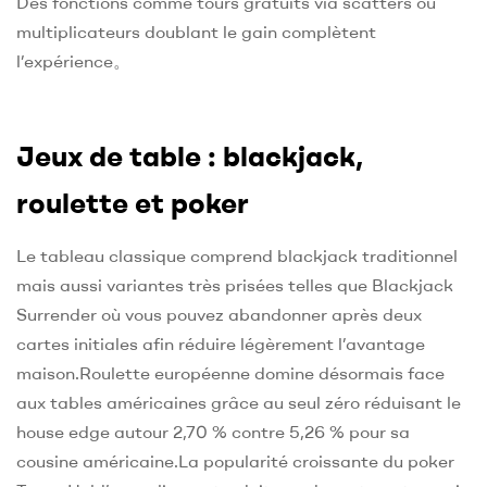
Des fonctions comme tours gratuits via scatters ou
multiplicateurs doublant le gain complètent
l’expérience。
Jeux de table : blackjack,
roulette et poker
Le tableau classique comprend blackjack traditionnel
mais aussi variantes très prisées telles que Blackjack
Surrender où vous pouvez abandonner après deux
cartes initiales afin réduire légèrement l’avantage
maison.Roulette européenne domine désormais face
aux tables américaines grâce au seul zéro réduisant le
house edge autour 2,70 % contre 5,26 % pour sa
cousine américaine.La popularité croissante du poker