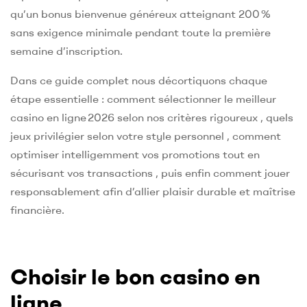
qu’un bonus bienvenue généreux atteignant 200 %
sans exigence minimale pendant toute la première
semaine d’inscription.​
Dans ce guide complet nous décortiquons chaque
étape essentielle : comment sélectionner le meilleur
casino en ligne 2026 selon nos critères rigoureux , quels
jeux privilégier selon votre style personnel , comment
optimiser intelligemment vos promotions tout en
sécurisant vos transactions , puis enfin comment jouer
responsablement afin d’allier plaisir durable et maîtrise
financière.
Choisir le bon casino en
ligne