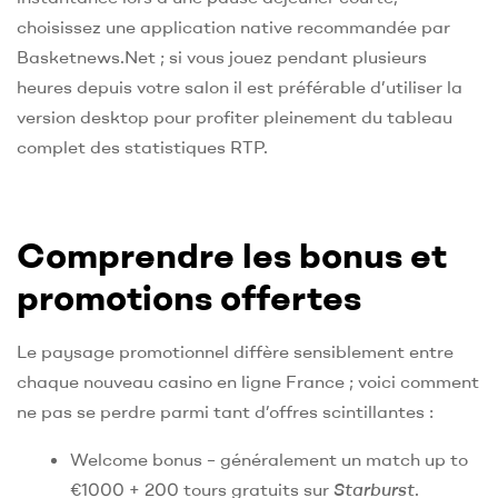
choisissez une application native recommandée par
Basketnews.Net ; si vous jouez pendant plusieurs
heures depuis votre salon il est préférable d’utiliser la
version desktop pour profiter pleinement du tableau
complet des statistiques RTP.
Comprendre les bonus et
promotions offertes
Le paysage promotionnel diffère sensiblement entre
chaque nouveau casino en ligne France ; voici comment
ne pas se perdre parmi tant d’offres scintillantes :
Welcome bonus – généralement un match up to
€1000 + 200 tours gratuits sur
Starburst
.