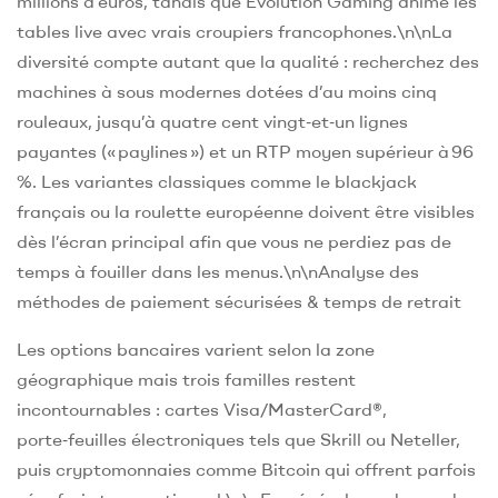
millions d’euros, tandis que Evolution Gaming anime les
tables live avec vrais croupiers francophones.\n\nLa
diversité compte autant que la qualité : recherchez des
machines à sous modernes dotées d’au moins cinq
rouleaux, jusqu’à quatre cent vingt‑et‑un lignes
payantes (« paylines ») et un RTP moyen supérieur à 96
%. Les variantes classiques comme le blackjack
français ou la roulette européenne doivent être visibles
dès l’écran principal afin que vous ne perdiez pas de
temps à fouiller dans les menus.\n\nAnalyse des
méthodes de paiement sécurisées & temps de retrait
Les options bancaires varient selon la zone
géographique mais trois familles restent
incontournables : cartes Visa/MasterCard®,
porte‑feuilles électroniques tels que Skrill ou Neteller,
puis cryptomonnaies comme Bitcoin qui offrent parfois