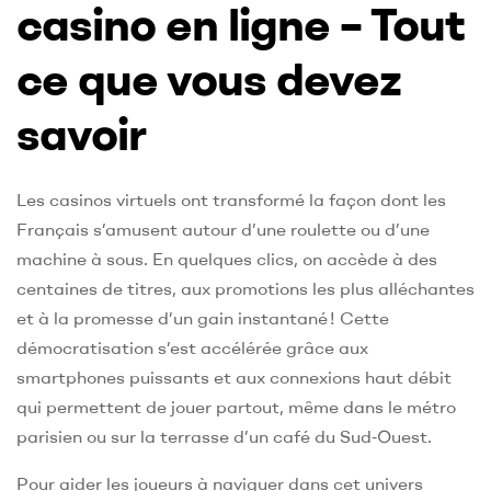
casino en ligne – Tout
ce que vous devez
savoir
Les casinos virtuels ont transformé la façon dont les
Français s’amusent autour d’une roulette ou d’une
machine à sous. En quelques clics, on accède à des
centaines de titres, aux promotions les plus alléchantes
et à la promesse d’un gain instantané ! Cette
démocratisation s’est accélérée grâce aux
smartphones puissants et aux connexions haut débit
qui permettent de jouer partout, même dans le métro
parisien ou sur la terrasse d’un café du Sud‑Ouest.
Pour aider les joueurs à naviguer dans cet univers