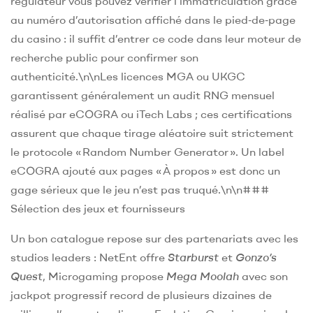
régulateur vous pouvez vérifier l’immatriculation grâce
au numéro d’autorisation affiché dans le pied‑de‑page
du casino : il suffit d’entrer ce code dans leur moteur de
recherche public pour confirmer son
authenticité.\n\nLes licences MGA ou UKGC
garantissent généralement un audit RNG mensuel
réalisé par eCOGRA ou iTech Labs ; ces certifications
assurent que chaque tirage aléatoire suit strictement
le protocole « Random Number Generator ». Un label
eCOGRA ajouté aux pages « À propos » est donc un
gage sérieux que le jeu n’est pas truqué.\n\n###
Sélection des jeux et fournisseurs
Un bon catalogue repose sur des partenariats avec les
studios leaders : NetEnt offre
Starburst
et
Gonzo’s
Quest
, Microgaming propose
Mega Moolah
avec son
jackpot progressif record de plusieurs dizaines de