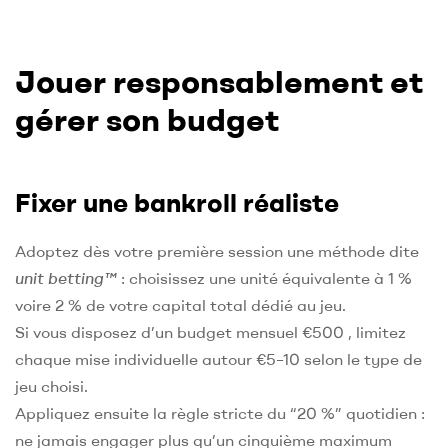
Jouer responsablement et
gérer son budget
Fixer une bankroll réaliste
Adoptez dès votre première session une méthode dite
unit betting™
: choisissez une unité équivalente à 1 %
voire 2 % de votre capital total dédié au jeu.
Si vous disposez d’un budget mensuel €500 , limitez
chaque mise individuelle autour €5–10 selon le type de
jeu choisi.
Appliquez ensuite la règle stricte du “20 %” quotidien :
ne jamais engager plus qu’un cinquième maximum