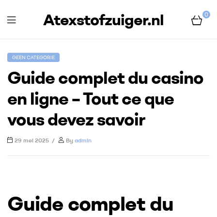
Atexstofzuiger.nl
0
GEEN CATEGORIE
Guide complet du casino
en ligne – Tout ce que
vous devez savoir
29 mei 2025
By
admin
Guide complet du