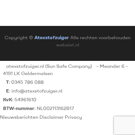
Copyright ©
Atexstofzuiger
Alle rechten voorbehouden
websiet.nl
atexstofzuiger.nl (Sun Safe Company)
– Meander 6 –
4191 LK Geldermalsen
T
: 0345 786 088
E
: info@atexstofzuiger.nl
KvK
: 54961610
BTW-nummer
: NL002113162B17
Nieuwsberichten
Disclaimer
Privacy