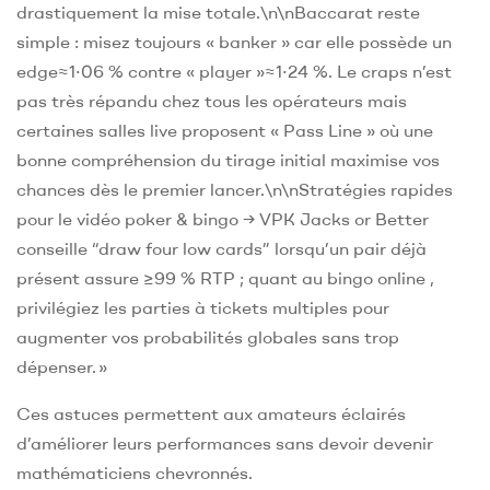
drastiquement la mise totale.\n\nBaccarat reste
simple : misez toujours « banker » car elle possède un
edge≈1·06 % contre « player »≈1·24 %. Le craps n’est
pas très répandu chez tous les opérateurs mais
certaines salles live proposent « Pass Line » où une
bonne compréhension du tirage initial maximise vos
chances dès le premier lancer.\n\nStratégies rapides
pour le vidéo poker & bingo → VPK Jacks or Better
conseille “draw four low cards” lorsqu’un pair déjà
présent assure ≥99 % RTP ; quant au bingo online ,
privilégiez les parties à tickets multiples pour
augmenter vos probabilités globales sans trop
dépenser. »
Ces astuces permettent aux amateurs éclairés
d’améliorer leurs performances sans devoir devenir
mathématiciens chevronnés.