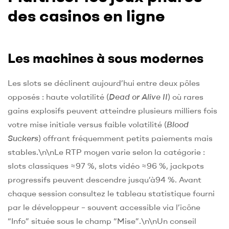
des casinos en ligne
Les machines à sous modernes
Les slots se déclinent aujourd’hui entre deux pôles
opposés : haute volatilité (
Dead or Alive II
) où rares
gains explosifs peuvent atteindre plusieurs milliers fois
votre mise initiale versus faible volatilité (
Blood
Suckers
) offrant fréquemment petits paiements mais
stables.\n\nLe RTP moyen varie selon la catégorie :
slots classiques ≈97 %, slots vidéo ≈96 %, jackpots
progressifs peuvent descendre jusqu’à94 %. Avant
chaque session consultez le tableau statistique fourni
par le développeur – souvent accessible via l’icône
“Info” située sous le champ “Mise”.\n\nUn conseil