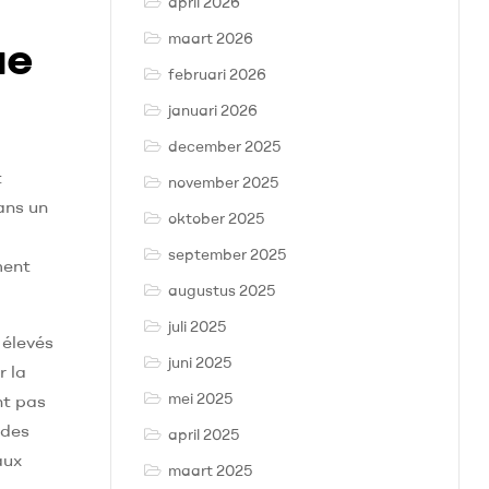
april 2026
ue
maart 2026
februari 2026
januari 2026
december 2025
t
november 2025
ans un
oktober 2025
september 2025
ment
augustus 2025
juli 2025
 élevés
juni 2025
r la
mei 2025
nt pas
 des
april 2025
aux
maart 2025