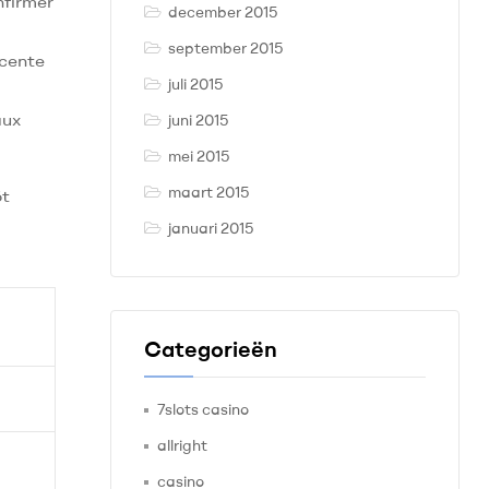
nfirmer
december 2015
september 2015
écente
juli 2015
aux
juni 2015
mei 2015
maart 2015
ôt
januari 2015
Categorieën
7slots casino
allright
casino