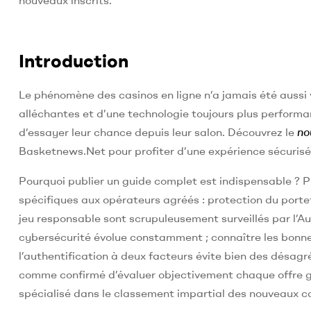
nouveaux inscrits.
Introduction
Le phénomène des casinos en ligne n’a jamais été aussi 
alléchantes et d’une technologie toujours plus performa
d’essayer leur chance depuis leur salon. Découvrez le
no
Basketnews.Net pour profiter d’une expérience sécurisé
Pourquoi publier un guide complet est indispensable ? 
spécifiques aux opérateurs agréés : protection du portef
jeu responsable sont scrupuleusement surveillés par l’
cybersécurité évolue constamment ; connaître les bonne
l’authentification à deux facteurs évite bien des désagr
comme confirmé d’évaluer objectivement chaque offre g
spécialisé dans le classement impartial des nouveaux ca