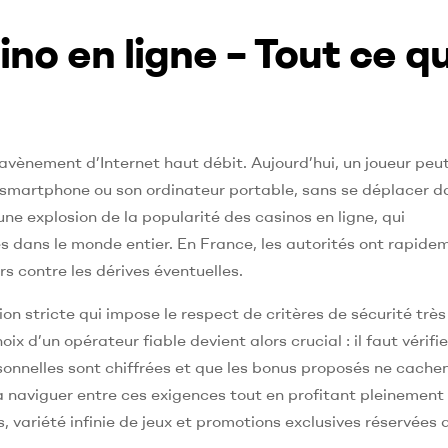
no en ligne – Tout ce q
avènement d’Internet haut débit. Aujourd’hui, un joueur peu
n smartphone ou son ordinateur portable, sans se déplacer d
ne explosion de la popularité des casinos en ligne, qui
s dans le monde entier. En France, les autorités ont rapide
s contre les dérives éventuelles.
on stricte qui impose le respect de critères de sécurité très
ix d’un opérateur fiable devient alors crucial : il faut vérifie
rsonnelles sont chiffrées et que les bonus proposés ne cache
 à naviguer entre ces exigences tout en profitant pleinement
, variété infinie de jeux et promotions exclusives réservées 