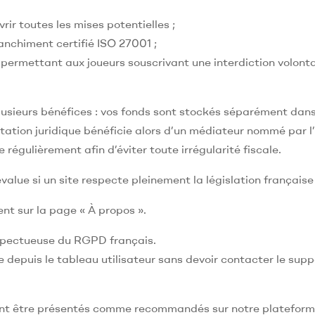
rir toutes les mises potentielles ;
nchiment certifié ISO 27001 ;
” permettant aux joueurs souscrivant une interdiction volonta
plusieurs bénéfices : vos fonds sont stockés séparément dan
tation juridique bénéficie alors d’un médiateur nommé par l
régulièrement afin d’éviter toute irrégularité fiscale.
évalue si un site respecte pleinement la législation française 
ent sur la page « À propos ».
pectueuse du RGPD français.
le depuis le tableau utilisateur sans devoir contacter le supp
vent être présentés comme recommandés sur notre platefor