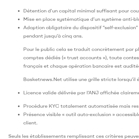
Détention d’un capital minimal suffisant pour couv
Mise en place systématique d’un système anti‑bla
Adoption obligatoire du dispositif “self‑exclusion
pendant jusqu’à cinq ans.
Pour le public cela se traduit concrètement par 
comptes dédiés (« trust accounts »), toute contes
français et chaque opération bancaire est auditée 
Basketnews.Net utilise une grille stricte lorsqu’il 
Licence valide délivrée par l’ANJ affichée clairem
Procédure KYC totalement automatisée mais res
Présence visible « outil auto‑exclusion » accessib
client.
Seuls les établissements remplissant ces critères peu