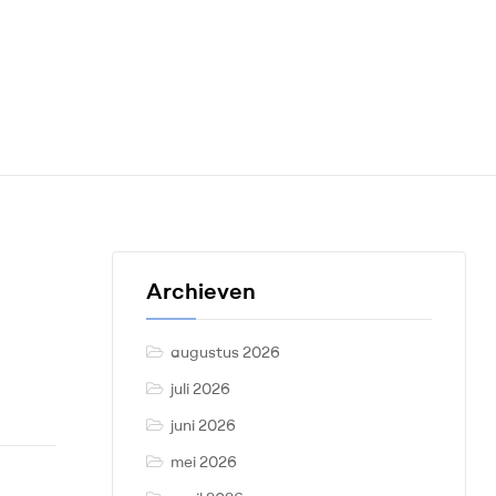
Archieven
augustus 2026
juli 2026
juni 2026
mei 2026