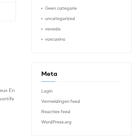
Geen categorie
uncategorized
vavada
voxcasino
Meta
Jeux En
Login
portifs
Vermeldingen feed
Reacties feed
WordPress.org