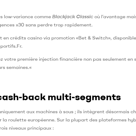
les low‑variance comme
Blackjack Classic
où l’avantage mai
igences x30 sans perdre trop rapidement.
 en crédits casino via promotion «​Bet & Switch​», disponibl
portifs.Fr.
 votre première injection financière non pas seulement en 
urs semaines.«
 cash‑back multi‑segments
niquement aux machines à sous ; ils intègrent désormais c
r la roulette européenne. Sur la plupart des plateformes hy
rois niveaux principaux :