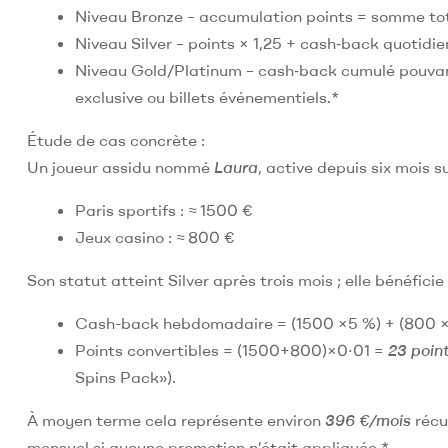
Niveau Bronze – accumulation points = somme tot
Niveau Silver – points × 1,25 + cash‑back quotidi
Niveau Gold/Platinum – cash‑back cumulé pouvant 
exclusive ou billets événementiels.*
Étude de cas concrète :
Un joueur assidu nommé
Laura
, active depuis six mois s
Paris sportifs : ≈ 1500 €
Jeux casino : ≈ 800 €
Son statut atteint Silver après trois mois ; elle bénéficie 
Cash-back hebdomadaire = (1500 ×5 %) + (800 
Points convertibles = (1500+800)×0·01 =
23 poin
Spins Pack​»).
À moyen terme cela représente environ
396 €/mois
récu
mensuel si aucune promotion n’était appliquée.*