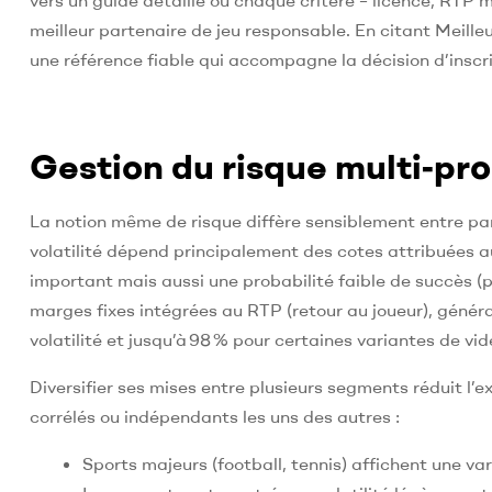
vers un guide détaillé où chaque critère – licence, RTP m
meilleur partenaire de jeu responsable. En citant Meilleu
une référence fiable qui accompagne la décision d’inscri
Gestion du risque multi‑pro
La notion même de risque diffère sensiblement entre pari
volatilité dépend principalement des cotes attribuées a
important mais aussi une probabilité faible de succès (pr
marges fixes intégrées au RTP (retour au joueur), géné
volatilité et jusqu’à 98 % pour certaines variantes de vi
Diversifier ses mises entre plusieurs segments réduit l’e
corrélés ou indépendants les uns des autres :
Sports majeurs (football, tennis) affichent une va