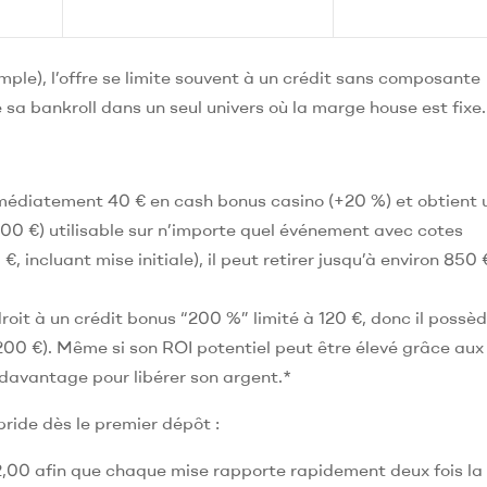
mple), l’offre se limite souvent à un crédit sans composante
e sa bankroll dans un seul univers où la marge house est fixe.
immédiatement 40 € en cash bonus casino (+20 %) et obtient 
(200 €) utilisable sur n’importe quel événement avec cotes
 incluant mise initiale), il peut retirer jusqu’à environ 850 €
roit à un crédit bonus “200 %” limité à 120 €, donc il possè
200 €). Même si son ROI potentiel peut être élevé grâce aux
er davantage pour libérer son argent.*
ide dès le premier dépôt :
 2,00 afin que chaque mise rapporte rapidement deux fois la