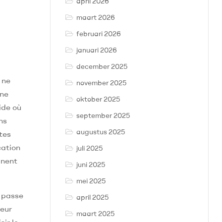
april 2026
maart 2026
februari 2026
januari 2026
december 2025
 ne
november 2025
une
oktober 2025
ide où
september 2025
ns
augustus 2025
tes
cation
juli 2025
gnent
juni 2025
mei 2025
 passe
april 2025
teur
maart 2025