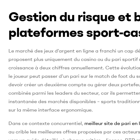
Gestion du risque et 
plateformes sport‑ca
Le marché des jeux d’argent en ligne a franchi un cap dé
proposent plus uniquement du casino ou du pari sportif
croissance à deux chiffres annuellement. Cette évolution
le joueur peut passer d’un pari sur le match de foot du so
devoir créer un deuxième compte ou gérer deux portefeui
combinés parmi les leaders du secteur, car ils permetten
instantanée des marchés disponibles – sports traditionn
sur la même interface ergonomique.
Dans ce contexte concurrentiel,
meilleur site de pari en 
au crible les meilleures offres proposées par ces acteurs 