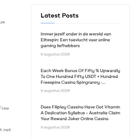
Latest Posts
que
Immer jezelf onder in de wereld van
Elitespin: Een toevlucht voor online
gaming liefhebbers
9 augustus 2026
Each Week Bonus Of Fifty % Upwardly
To One Hundred Fifty USDT + Hundred
Freespins Casino Spingranny ·
Republic of Ireland Play & Claim
9 augustus 2026
Does Filiplay Cassino Have Got Vitamin
Free
A Dedication Syllabus – Australia Claim
Your Reward Joker Online Casino
9 augustus 2026
t net