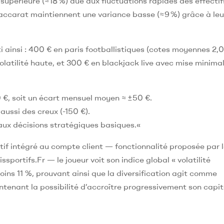
supérieure (≈18 %) due aux fluctuations rapides des effectif
accarat maintiennent une variance basse (≈9 %) grâce à leu
i ainsi : 400 € en paris footballistiques (cotes moyennes 2,0
latilité haute, et 300 € en blackjack live avec mise minimal
0 €, soit un écart mensuel moyen ≈ ±50 €.
aussi des creux (-150 €).
aux décisions stratégiques basiques.«
tif intégré au compte client — fonctionnalité proposée par 
sportifs.Fr — le joueur voit son indice global « volatilité
ins 11 %, prouvant ainsi que la diversification agit comme
ntenant la possibilité d’accroître progressivement son capita