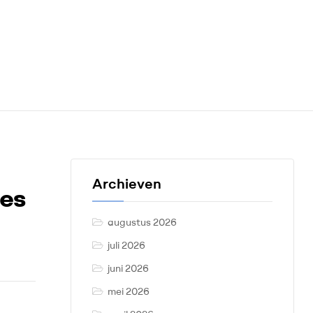
Archieven
mes
augustus 2026
juli 2026
juni 2026
mei 2026