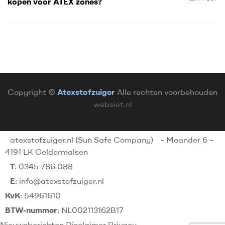
kopen voor ATEX zones?
Copyright ©
Atexstofzuiger
Alle rechten voorbehouden
websiet.nl
atexstofzuiger.nl (Sun Safe Company)
– Meander 6 –
4191 LK Geldermalsen
T
: 0345 786 088
E
: info@atexstofzuiger.nl
KvK
: 54961610
BTW-nummer
: NL002113162B17
Nieuwsberichten
Disclaimer
Privacy