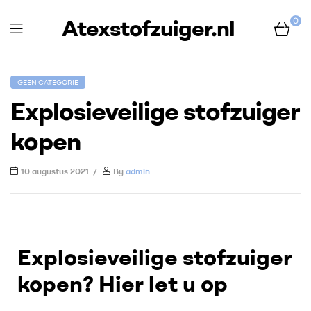
Atexstofzuiger.nl
0
GEEN CATEGORIE
Explosieveilige stofzuiger
kopen
10 augustus 2021
By
admin
Explosieveilige stofzuiger
kopen? Hier let u op