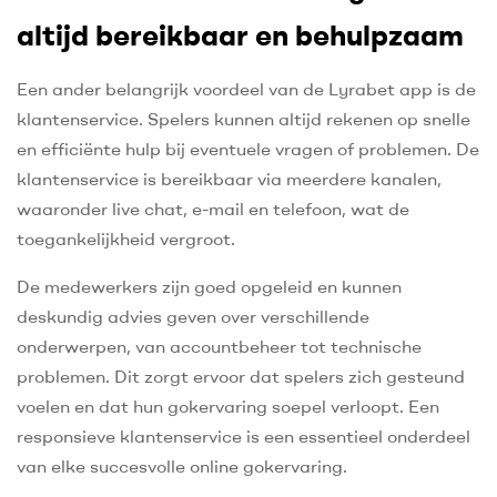
altijd bereikbaar en behulpzaam
Een ander belangrijk voordeel van de Lyrabet app is de
klantenservice. Spelers kunnen altijd rekenen op snelle
en efficiënte hulp bij eventuele vragen of problemen. De
klantenservice is bereikbaar via meerdere kanalen,
waaronder live chat, e-mail en telefoon, wat de
toegankelijkheid vergroot.
De medewerkers zijn goed opgeleid en kunnen
deskundig advies geven over verschillende
onderwerpen, van accountbeheer tot technische
problemen. Dit zorgt ervoor dat spelers zich gesteund
voelen en dat hun gokervaring soepel verloopt. Een
responsieve klantenservice is een essentieel onderdeel
van elke succesvolle online gokervaring.