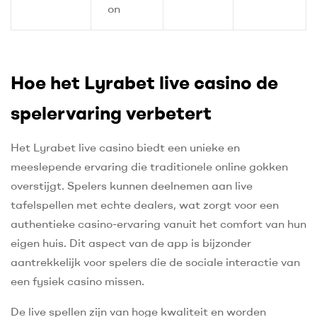
on
Hoe het Lyrabet live casino de
spelervaring verbetert
Het Lyrabet live casino biedt een unieke en
meeslepende ervaring die traditionele online gokken
overstijgt. Spelers kunnen deelnemen aan live
tafelspellen met echte dealers, wat zorgt voor een
authentieke casino-ervaring vanuit het comfort van hun
eigen huis. Dit aspect van de app is bijzonder
aantrekkelijk voor spelers die de sociale interactie van
een fysiek casino missen.
De live spellen zijn van hoge kwaliteit en worden