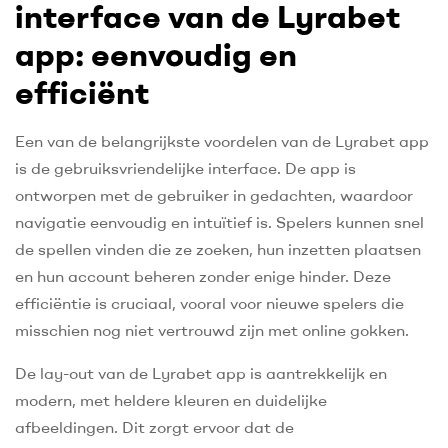
interface van de Lyrabet
app: eenvoudig en
efficiënt
Een van de belangrijkste voordelen van de Lyrabet app
is de gebruiksvriendelijke interface. De app is
ontworpen met de gebruiker in gedachten, waardoor
navigatie eenvoudig en intuïtief is. Spelers kunnen snel
de spellen vinden die ze zoeken, hun inzetten plaatsen
en hun account beheren zonder enige hinder. Deze
efficiëntie is cruciaal, vooral voor nieuwe spelers die
misschien nog niet vertrouwd zijn met online gokken.
De lay-out van de Lyrabet app is aantrekkelijk en
modern, met heldere kleuren en duidelijke
afbeeldingen. Dit zorgt ervoor dat de