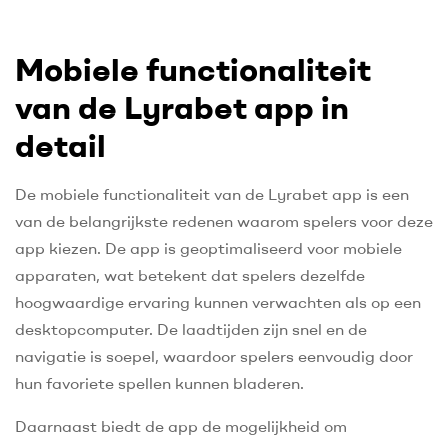
Mobiele functionaliteit
van de Lyrabet app in
detail
De mobiele functionaliteit van de Lyrabet app is een
van de belangrijkste redenen waarom spelers voor deze
app kiezen. De app is geoptimaliseerd voor mobiele
apparaten, wat betekent dat spelers dezelfde
hoogwaardige ervaring kunnen verwachten als op een
desktopcomputer. De laadtijden zijn snel en de
navigatie is soepel, waardoor spelers eenvoudig door
hun favoriete spellen kunnen bladeren.
Daarnaast biedt de app de mogelijkheid om