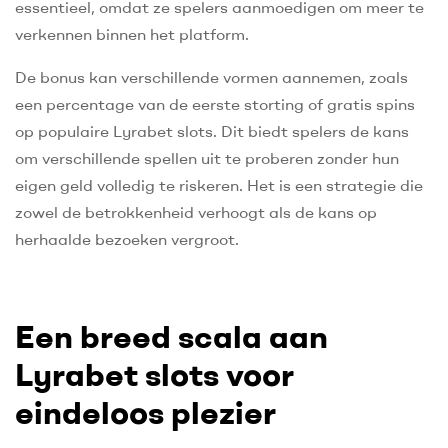
essentieel, omdat ze spelers aanmoedigen om meer te
verkennen binnen het platform.
De bonus kan verschillende vormen aannemen, zoals
een percentage van de eerste storting of gratis spins
op populaire Lyrabet slots. Dit biedt spelers de kans
om verschillende spellen uit te proberen zonder hun
eigen geld volledig te riskeren. Het is een strategie die
zowel de betrokkenheid verhoogt als de kans op
herhaalde bezoeken vergroot.
Een breed scala aan
Lyrabet slots voor
eindeloos plezier