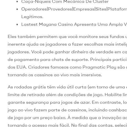
Caça-Níqueis Com Mecânica De Cluster
Operadores|Provedores|Empresas|Sites|Platafor
Legítimos.
Lastest Mayana Casino Apresenta Uma Ampla Va
Eles também permitem que você monitore seus fundos 
inerente ajuda os jogadores a fazer escolhas mais intel
jogadores. Você pode ganhar dinheiro de verdade em ca
de pagamento para chats de suporte. Principais partic
dos EUA. Criadores famosos como Pragmatic Play são re
tornando os cassinos ao vivo mais imersivos.
As rodadas grátis têm vida útil curta (em torno de uma 
limite de retirada além de condições de jogo. Habilite li
garante segurança para jogos de azar. Em contraste, l
jogo ao vivo fazem parte de cassinos, incluindo cashba
de jogo por um preço baixo. À medida que a inovação a
tornando o acesso mais fácil. No final das contas, sele