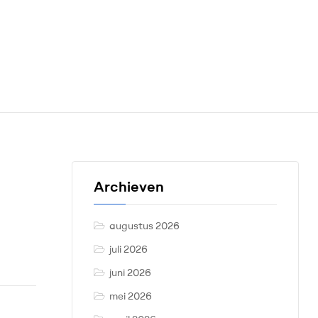
Archieven
augustus 2026
juli 2026
juni 2026
mei 2026