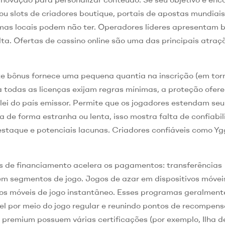
u slots de criadores boutique, portais de apostas mundiais
as locais podem não ter. Operadores líderes apresentam 
lta. Ofertas de cassino online são uma das principais atra
te bônus fornece uma pequena quantia na inscrição (em tor
todas as licenças exijam regras mínimas, a proteção ofer
ei do país emissor. Permite que os jogadores estendam seu
de forma estranha ou lenta, isso mostra falta de confiabil
staque e potenciais lacunas. Criadores confiáveis como Yg
de financiamento acelera os pagamentos: transferências
em segmentos de jogo. Jogos de azar em dispositivos móvei
ivos móveis de jogo instantâneo. Esses programas geralment
el por meio do jogo regular e reunindo pontos de recompens
premium possuem várias certificações (por exemplo, Ilha 