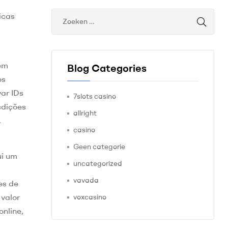
icas
em
Blog Categories
os
ar IDs
7slots casino
sdições
allright
,
casino
Geen categorie
ui um
uncategorized
vavada
es de
 valor
voxcasino
nline,