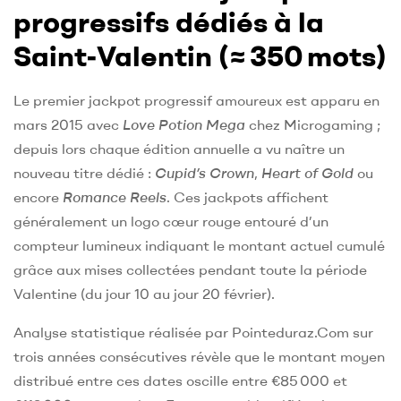
progressifs dédiés à la
Saint‑Valentin (≈ 350 mots)
Le premier jackpot progressif amoureux est apparu en
mars 2015 avec
Love Potion Mega
chez Microgaming ;
depuis lors chaque édition annuelle a vu naître un
nouveau titre dédié :
Cupid’s Crown
,
Heart of Gold
ou
encore
Romance Reels
. Ces jackpots affichent
généralement un logo cœur rouge entouré d’un
compteur lumineux indiquant le montant actuel cumulé
grâce aux mises collectées pendant toute la période
Valentine (du jour 10 au jour 20 février).
Analyse statistique réalisée par Pointeduraz.Com sur
trois années consécutives révèle que le montant moyen
distribué entre ces dates oscille entre €85 000 et