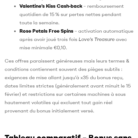
Valentine’s Kiss Cash‑back
– remboursement
quotidien de 15 % sur pertes nettes pendant
toute la semaine.
Rose Petals Free Spins
– activation automatique
après avoir joué trois fois
Love’s Treasure
avec
mise minimale €0,10.
Ces offres paraissent généreuses mais leurs termes &
conditions contiennent souvent des pièges subtils :
exigences de mise allant jusqu’à x35 du bonus reçu,
dates limites strictes (généralement avant minuit le 15
février) et restrictions sur certaines machines à sous
hautement volatiles qui excluent tout gain réel
provenant du bonus initialement versé.
Tableau comparatif – Bonus sans