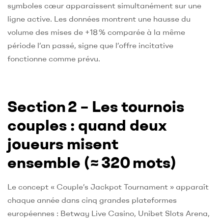
symboles cœur apparaissent simultanément sur une
ligne active. Les données montrent une hausse du
volume des mises de +18 % comparée à la même
période l’an passé, signe que l’offre incitative
fonctionne comme prévu.
Section 2 – Les tournois
couples : quand deux
joueurs misent
ensemble (≈ 320 mots)
Le concept « Couple’s Jackpot Tournament » apparaît
chaque année dans cinq grandes plateformes
européennes : Betway Live Casino, Unibet Slots Arena,