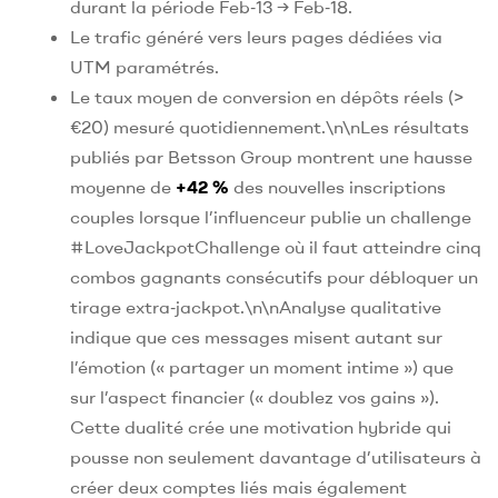
durant la période Feb‑13 → Feb‑18.
Le trafic généré vers leurs pages dédiées via
UTM paramétrés.
Le taux moyen de conversion en dépôts réels (>
€20) mesuré quotidiennement.\n\nLes résultats
publiés par Betsson Group montrent une hausse
moyenne de
+42 %
des nouvelles inscriptions
couples lorsque l’influenceur publie un challenge
#LoveJackpotChallenge où il faut atteindre cinq
combos gagnants consécutifs pour débloquer un
tirage extra‑jackpot.\n\nAnalyse qualitative
indique que ces messages misent autant sur
l’émotion (« partager un moment intime ») que
sur l’aspect financier (« doublez vos gains »).
Cette dualité crée une motivation hybride qui
pousse non seulement davantage d’utilisateurs à
créer deux comptes liés mais également