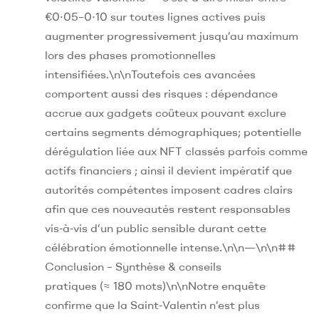
€0·05–0·10 sur toutes lignes actives puis
augmenter progressivement jusqu’au maximum
lors des phases promotionnelles
intensifiées.\n\nToutefois ces avancées
comportent aussi des risques : dépendance
accrue aux gadgets coûteux pouvant exclure
certains segments démographiques; potentielle
dérégulation liée aux NFT classés parfois comme
actifs financiers ; ainsi il devient impératif que
autorités compétentes imposent cadres clairs
afin que ces nouveautés restent responsables
vis‑à‑vis d’un public sensible durant cette
célébration émotionnelle intense.\n\n—\n\n##
Conclusion – Synthèse & conseils
pratiques (≈ 180 mots)\n\nNotre enquête
confirme que la Saint‑Valentin n’est plus