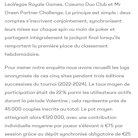
LeoVegas Royale Games, Casumo Duo Club et Mr
Green Partner Challenge. Le principe est simple : deux
comptes s’inscrivent conjointement, synchronisent
leurs mises sur chaque spin ou main de poker et
partagent intégralement le jackpot final lorsqu’ils
remportent la première place du classement
hebdomadaire.
Pour mener notre enquête nous avons recueilli les logs
anonymisés de ces cinq sites pendant trois éditions
successives du tournoi (2022‑2024). Le taux moyen de
participation était de 22 % parmi les utilisateurs actifs
durant la période Valentine ; cela représente près de
45 000 couples inscrits au total. Le pot moyen
atteignait alors €120 000, avec une contribution
individuelle moyenne par joueur s’élevant à €75 par
session grâce au dépôt synchronisé obligatoire de €25