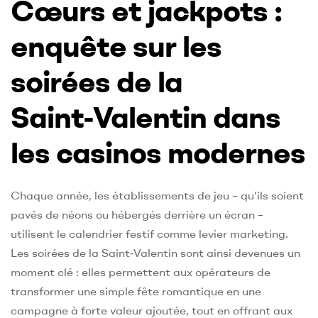
Cœurs et jackpots :
enquête sur les
soirées de la
Saint‑Valentin dans
les casinos modernes
Chaque année, les établissements de jeu – qu’ils soient
pavés de néons ou hébergés derrière un écran –
utilisent le calendrier festif comme levier marketing.
Les soirées de la Saint‑Valentin sont ainsi devenues un
moment clé : elles permettent aux opérateurs de
transformer une simple fête romantique en une
campagne à forte valeur ajoutée, tout en offrant aux