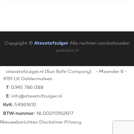
Le récit d’un débutant
qui a tout changé
Copyright ©
Atexstofzuiger
Alle rechten voorbehouden
websiet.nl
atexstofzuiger.nl (Sun Safe Company)
– Meander 6 –
4191 LK Geldermalsen
T
: 0345 786 088
E
: info@atexstofzuiger.nl
KvK
: 54961610
BTW-nummer
: NL002113162B17
Nieuwsberichten
Disclaimer
Privacy