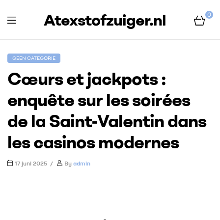
Atexstofzuiger.nl
0
GEEN CATEGORIE
Cœurs et jackpots :
enquête sur les soirées
de la Saint‑Valentin dans
les casinos modernes
17 juni 2025
By
admin