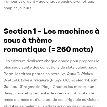
« amour et argent » que chaque casino promet aux
couples joueurs.
Section 1 – Les machines à
sous à thème
romantique (≈ 260 mots)
Les éditeurs rivalisent chaque année pour proposer la
plus séduisante des collections de slots valentinaux.
Parmi les titres phares on retrouve
Cupid’s Riches
(NetEnt),
Love’s Treasure
(Play’n GO) et
Heart‑Beat
Jackpot
(Pragmatic Play). Chaque jeu mise sur un
design pastel agrémenté de cœurs scintillants, de
roses animées et d’une bande‑son originale où violons
et flûtes se mêlent aux effets sonores des pièces qui