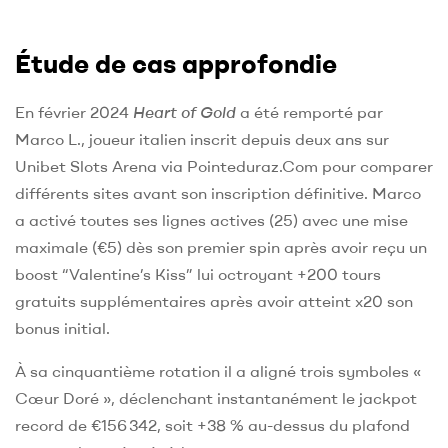
Étude de cas approfondie
En février 2024
Heart of Gold
a été remporté par
Marco L., joueur italien inscrit depuis deux ans sur
Unibet Slots Arena via Pointeduraz.Com pour comparer
différents sites avant son inscription définitive. Marco
a activé toutes ses lignes actives (25) avec une mise
maximale (€5) dès son premier spin après avoir reçu un
boost “Valentine’s Kiss” lui octroyant +200 tours
gratuits supplémentaires après avoir atteint x20 son
bonus initial.
À sa cinquantième rotation il a aligné trois symboles «
Cœur Doré », déclenchant instantanément le jackpot
record de €156 342, soit +38 % au-dessus du plafond