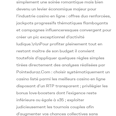
simplement une soirée romantique mais bien
devenu un levier économique majeur pour
l’industrie casino en ligne : offres duo renforcées,
jackpots progressifs thématiques flamboyants
et campagnes influenceresques convergent pour
créer un pic exceptionnel d’activité
ludique.\n\nPour profiter pleinement tout en
restant maître de son budget il convient
toutefois d’appliquer quelques règles simples
tirées directement des analyses réalisées par
Pointeduraz.Com : choisir systématiquement un
casino listé parmi les meilleurs casino en ligne
disposant d’un RTP transparent ; privilégier les
bonus love‑boosters dont l’exigence reste
inférieure ou égale à x35 ; exploiter
judicieusement les tournois couples afin
d’augmenter vos chances collectives sans