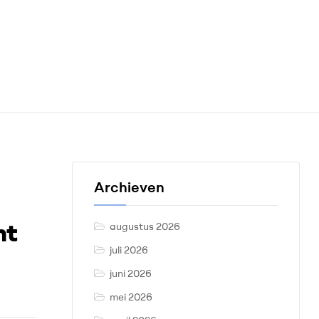
Archieven
nt
augustus 2026
juli 2026
juni 2026
mei 2026