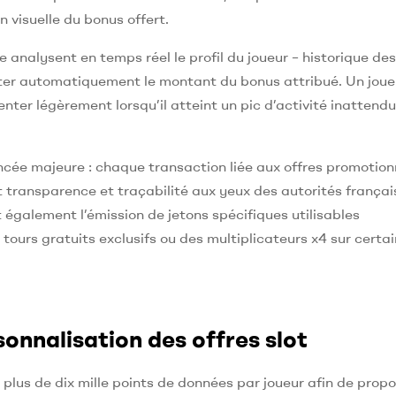
 visuelle du bonus offert.
analysent en temps réel le profil du joueur – historique des
uster automatiquement le montant du bonus attribué. Un joue
ter légèrement lorsqu’il atteint un pic d’activité inattendu
ncée majeure : chaque transaction liée aux offres promotion
 transparence et traçabilité aux yeux des autorités françai
 également l’émission de jetons spécifiques utilisables
ours gratuits exclusifs ou des multiplicateurs x4 sur certa
rsonnalisation des offres slot
lus de dix mille points de données par joueur afin de prop