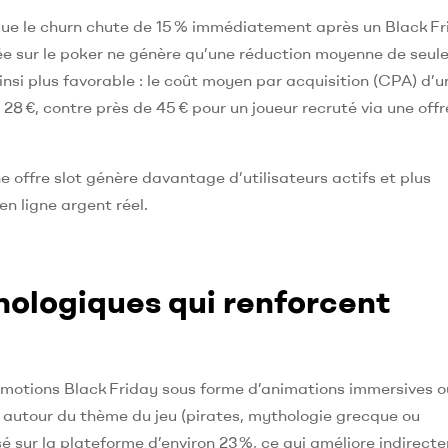
ue le churn chute de 15 % immédiatement après un Black Fr
rée sur le poker ne génère qu’une réduction moyenne de seu
ainsi plus favorable : le coût moyen par acquisition (CPA) d’u
 28 €, contre près de 45 € pour un joueur recruté via une offr
 offre slot génère davantage d’utilisateurs actifs et plus
n ligne argent réel.
hnologiques qui renforcent
romotions Black Friday sous forme d’animations immersives o
autour du thème du jeu (pirates, mythologie grecque ou
sur la plateforme d’environ 23 %, ce qui améliore indirect