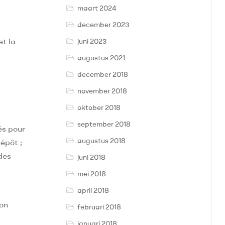
maart 2024
december 2023
et la
juni 2023
augustus 2021
december 2018
november 2018
oktober 2018
september 2018
és pour
augustus 2018
épôt ;
des
juni 2018
mei 2018
april 2018
ion
februari 2018
januari 2018