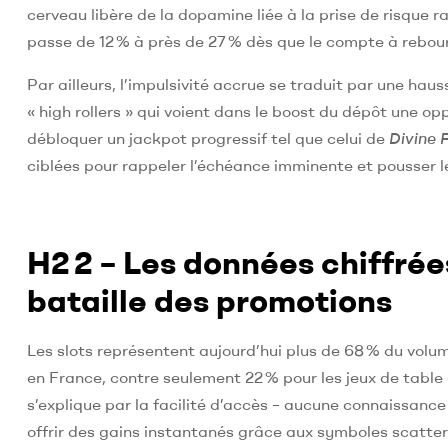
cerveau libère de la dopamine liée à la prise de risque 
passe de 12 % à près de 27 % dès que le compte à rebours
Par ailleurs, l’impulsivité accrue se traduit par une hau
« high rollers » qui voient dans le boost du dépôt une opp
débloquer un jackpot progressif tel que celui de
Divine 
ciblées pour rappeler l’échéance imminente et pousser le
H2 2 – Les données chiffrées
bataille des promotions
Les slots représentent aujourd’hui plus de 68 % du vol
en France, contre seulement 22 % pour les jeux de table 
s’explique par la facilité d’accès – aucune connaissance
offrir des gains instantanés grâce aux symboles scatter