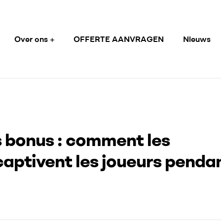
Over ons
OFFERTE AANVRAGEN
Nieuws
es bonus : comment les
captivent les joueurs penda