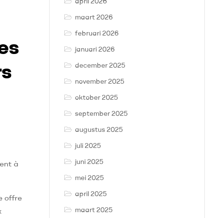
april 2026
maart 2026
februari 2026
les
januari 2026
rs
december 2025
november 2025
oktober 2025
september 2025
augustus 2025
juli 2025
juni 2025
hent à
mei 2025
april 2025
 offre
maart 2025
x