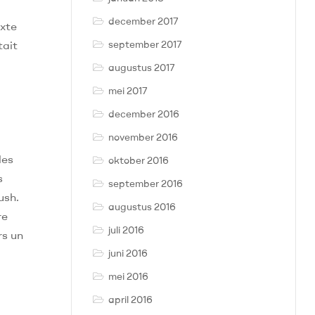
december 2017
exte
tait
september 2017
augustus 2017
mei 2017
december 2016
november 2016
les
oktober 2016
s
september 2016
ush.
augustus 2016
re
juli 2016
rs un
juni 2016
mei 2016
april 2016