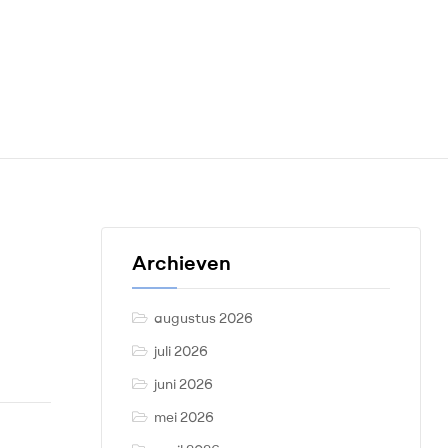
Archieven
augustus 2026
juli 2026
juni 2026
mei 2026