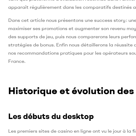
apparaît régulièrement dans les comparatifs destinés au
Dans cet article nous présentons une success story : une
maximiser ses promotions et augmenter son revenu moyen
des supports de jeu, puis nous comparerons leurs perfor
stratégies de bonus. Enfin nous détaillerons la réussite 
nos recommandations pratiques pour les opérateurs souh
France.
Historique et évolution de
Les débuts du desktop
Les premiers sites de casino en ligne ont vu le jour à la