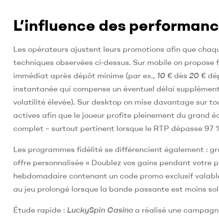
L’influence des performanc
Les opérateurs ajustent leurs promotions afin que chaqu
techniques observées ci‑dessus. Sur mobile on propos
immédiat après dépôt minime (par ex.,
10 €
dès
20 €
dép
instantanée qui compense un éventuel délai supplémentai
volatilité élevée). Sur desktop on mise davantage sur to
actives afin que le joueur profite pleinement du grand 
complet – surtout pertinent lorsque le RTP dépasse 97
Les programmes fidélité se différencient également : grâ
offre personnalisée « Doublez vos gains pendant votre pa
hebdomadaire contenant un code promo exclusif valable
au jeu prolongé lorsque la bande passante est moins soll
Étude rapide :
LuckySpin Casino
a réalisé une campagne