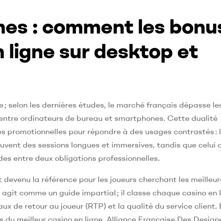
mes : comment les bonu
 ligne sur desktop et
 ; selon les dernières études, le marché français dépasse le
e entre ordinateurs de bureau et smartphones. Cette dualité
s promotionnelles pour répondre à des usages contrastés : 
uvent des sessions longues et immersives, tandis que celui q
es entre deux obligations professionnelles.
 devenu la référence pour les joueurs cherchant les meilleu
 agit comme un guide impartial ; il classe chaque casino en 
ux de retour au joueur (RTP) et la qualité du service client.
s du meilleur casino en ligne, Alliance Francaise Des Design