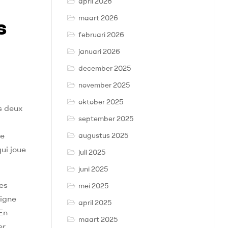
april 2026
s
maart 2026
februari 2026
januari 2026
december 2025
november 2025
oktober 2025
s deux
september 2025
le
augustus 2025
ui joue
juli 2025
juni 2025
res
mei 2025
ligne
april 2025
 En
maart 2025
er