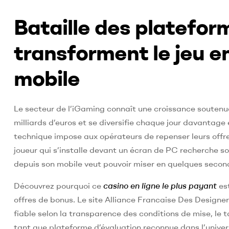
Bataille des platefor
transforment le jeu en
mobile
Le secteur de l’iGaming connaît une croissance soutenue
milliards d’euros et se diversifie chaque jour davantag
technique impose aux opérateurs de repenser leurs offre
joueur qui s’installe devant un écran de PC recherche so
depuis son mobile veut pouvoir miser en quelques second
Découvrez pourquoi ce
casino en ligne le plus payant
est
offres de bonus. Le site Alliance Francaise Des Designer
fiable selon la transparence des conditions de mise, le ta
tant que plateforme d’évaluation reconnue dans l’univer