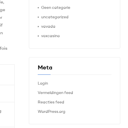
e,
Geen categorie
age
uncategorized
er
if
vavada
un
voxcasino
fois
Meta
Login
Vermeldingen feed
Reacties feed
g
WordPress.org