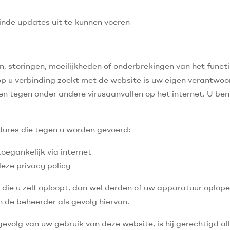
einde updates uit te kunnen voeren
en, storingen, moeilijkheden of onderbrekingen van het func
arop u verbinding zoekt met de website is uw eigen verantwoor
tegen onder andere virusaanvallen op het internet. U bent
edures die tegen u worden gevoerd:
oegankelijk via internet
ze privacy policy
 die u zelf oploopt, dan wel derden of uw apparatuur oplope
n de beheerder als gevolg hiervan.
evolg van uw gebruik van deze website, is hij gerechtigd alle