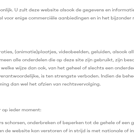
oonlijk. U zult deze website alsook de gegevens en informat
wel voor enige commerciële aanbiedingen en in het bijzonder
raties, (animatie)plaatjes, videobeelden, geluiden, alsook a
meen alle onderdelen die op deze site zijn gebruikt, zijn be
 welke wijze dan ook, van het geheel of slechts een onderde
erantwoordelijke, is ten strengste verboden. Indien de beh
ing dan wel het afzien van rechtsvervolging.
r op ieder moment:
 schorsen, onderbreken of beperken tot de gehele of een 
n de website kan verstoren of in strijd is met nationale of in