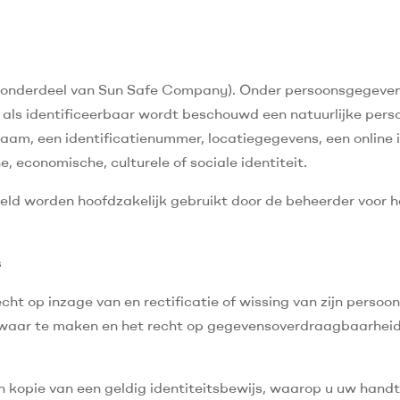
(onderdeel van Sun Safe Company). Onder persoonsgegevens 
; als identificeerbaar wordt beschouwd een natuurlijke perso
aam, een identificatienummer, locatiegegevens, een online 
e, economische, culturele of sociale identiteit.
d worden hoofdzakelijk gebruikt door de beheerder voor he
s
recht op inzage van en rectificatie of wissing van zijn per
zwaar te maken en het recht op gegevensoverdraagbaarheid.
n kopie van een geldig identiteitsbewijs, waarop u uw hand