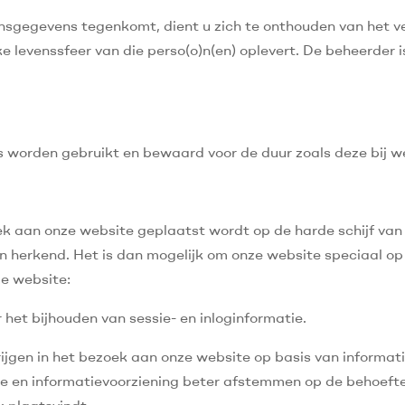
onsgegevens tegenkomt, dient u zich te onthouden van het v
ke levenssfeer van die perso(o)n(en) oplevert. De beheerder
worden gebruikt en bewaard voor de duur zoals deze bij w
oek aan onze website geplaatst wordt op de harde schijf van
herkend. Het is dan mogelijk om onze website speciaal op u
ze website:
r het bijhouden van sessie- en inloginformatie.
ijgen in het bezoek aan onze website op basis van informati
 en informatievoorziening beter afstemmen op de behoefte
k plaatsvindt.