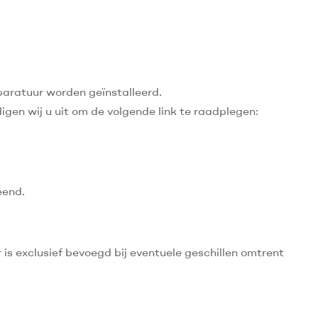
paratuur worden geïnstalleerd.
igen wij u uit om de volgende link te raadplegen:
eend.
s exclusief bevoegd bij eventuele geschillen omtrent