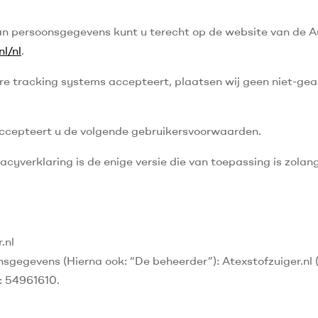
an persoonsgegevens kunt u terecht op de website van de Au
l/nl
.
re tracking systems accepteert, plaatsen wij geen niet-gea
accepteert u de volgende gebruikersvoorwaarden.
acyverklaring is de enige versie die van toepassing is zolan
.nl
nsgegevens (Hierna ook: “De beheerder”): Atexstofzuiger.nl
: 54961610.